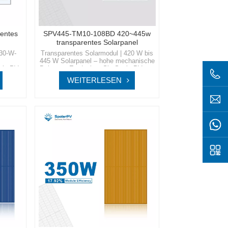
entes
SPV445-TM10-108BD 420~445w
transparentes Solarpanel
330-W-
Transparentes Solarmodul | 420 W bis
445 W Solarpanel – hohe mechanische
olarPV,
BelastungEntdecken Sie SpolarPV, wo
f
Spitzentechnologie auf
WEITERLESEN
ifft und
umweltfreundliche Innovation trifft und
er
Ihnen den Zugang zu einer
ienten
nachhaltigen und energieeffizienten
Zukunft bietet.