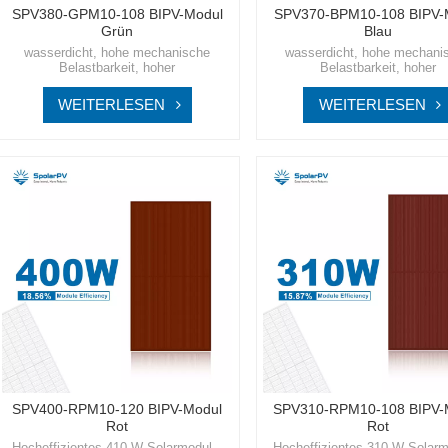
SPV380-GPM10-108 BIPV-Modul
SPV370-BPM10-108 BIPV-
Grün
Blau
wasserdicht, hohe mechanische
wasserdicht, hohe mechani
Belastbarkeit, hoher
Belastbarkeit, hoher
WirkungsgradBetreten Sie eine
WirkungsgradBetreten Sie 
nachhaltige Zukunft mit SpolarPV,
nachhaltige Zukunft mit Spol
WEITERLESEN
WEITERLESEN
Ihrem vertrauenswürdigen Partner für
Ihrem vertrauenswürdigen Part
hochwertige, innovative
hochwertige, innovative
Solarenergielösungen.
Solarenergielösungen.
SPV400-RPM10-120 BIPV-Modul
SPV310-RPM10-108 BIPV-
Rot
Rot
Hocheffizientes 410-W-Solarmodul –
Hocheffizientes 310-W-Solarm