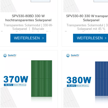
SPV330-80BD 330 W
SPV330-80 330 W transpar
hochtransparentes Solarpanel
Solarpanel
Transparentes Solarmodul | 330-W-
Transparentes Solarmodul | 
Solarpanel 丨 Bifaziale
Solarpanel mit 45 %
ErzeugungEntdecken Sie SpolarPV, wo
TransparenzEntdecken Sie Sp
Spitzentechnologie auf
wo Spitzentechnologie au
WEITERLESEN
WEITERLESEN
umweltfreundliche Innovation trifft und
umweltfreundliche Innovation tr
Ihnen den Zugang zu einer
Ihnen den Zugang zu ein
nachhaltigen und energieeffizienten
nachhaltigen und energieeffiz
Zukunft bietet.
Zukunft bietet.