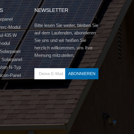
GS
NEWSLETTER
arpanel
Bitte lesen Sie weiter, bleiben Sie
erc-Modul
auf dem Laufenden, abonnieren
ul 435 W
Sie uns und wir heißen Sie
modul
herzlich willkommen, uns Ihre
Solarpanel
Meinung mitzuteilen.
s Solarpanel
 Vom N-Typ
pcon-Panel