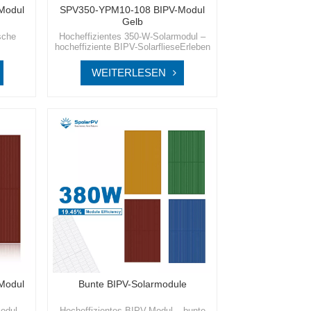
Modul
SPV350-YPM10-108 BIPV-Modul
Gelb
sche
Hocheffizientes 350-W-Solarmodul –
hocheffiziente BIPV-SolarflieseErleben
eine
Sie die nächste Generation der
arPV,
Solartechnologie mit SpolarPV, wo
WEITERLESEN
ner für
Innovation auf Nachhaltigkeit für eine
bessere, grünere Zukunft trifft.
Modul
Bunte BIPV-Solarmodule
odul –
Hocheffizientes BIPV-Modul – bunte