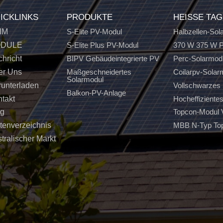
ICKLINKS
PRODUKTE
HEISSE TA
IM
S-Elite PV-Modul
Halbzellen-Sol
DULE
S-Elite Plus PV-Modul
370 W 375 W P
hricht
BIPV Gebäudeintegrierte PV
Perc-Solarmod
er Uns
Maßgeschneidertes
Coilarpv-Solar
Solarmodul
unterladen
Vollschwarzes 
Balkon-PV-Anlage
takt
Hocheffiziente
og
Topcon-Modul
tenverzeichnis
MBB N-Typ To
tralischer Markt