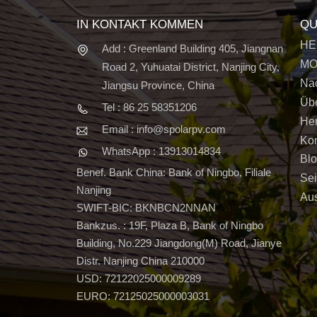
IN KONTAKT KOMMEN
QU
HE
Add : Greenland Building 405, Jiangnan
MO
Road 2, Yuhuatai District, Nanjing City,
Nac
Jiangsu Province, China
Üb
Tel : 86 25 58351206
Her
Email : info@spolarpv.com
Kon
WhatsApp : 13913014834
Bl
Benef. Bank China: Bank of Ningbo, Filiale
Sei
Nanjing
Aus
SWIFT-BIC: BKNBCN2NNAN
Bankzus. : 19F, Plaza B, Bank of Ningbo
Building, No.229 Jiangdong(M) Road, Jianye
Distr. Nanjing China 210000
USD: 72122025000009289
EURO: 72125025000003031