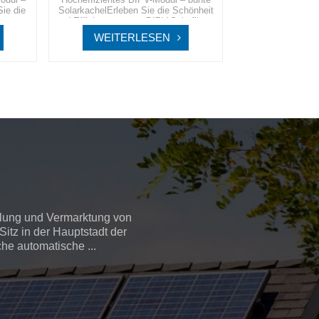
Sie die
SolarkachelErleben Sie die Schönheit
erer
und Effizienz unserer BIPV-Solarfliese,
rodukts,
eines Produkts, das sich nahtlos in
WEITERLESEN
assaden
Gebäudefassaden integriert und nicht
ptisch
nur ein optisch ansprechendes
bild,
Erscheinungsbild, sondern auch eine
che
erhebliche Reduzierung der
bietet.
Energiekosten bietet.
llung und Vermarktung von
itz in der Hauptstadt der
che automatische ...