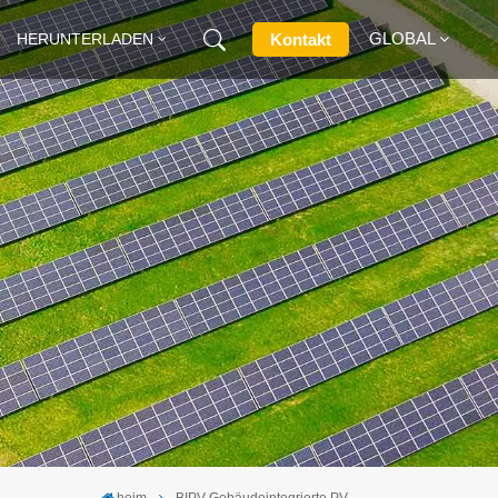
GLOBAL
Kontakt
HERUNTERLADEN
English
Français
Deutsch
Русский
Italiano
Español
heim
BIPV Gebäudeintegrierte PV