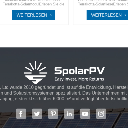
Terrakotta-SolarmodulErleben Sie die
Terrakotta-SolarflieseErleben 
Schönheit und Effizienz unserer
Schönheit und Effizienz uns
Terrakotta-Solarfliesen, eines Produkts,
Terrakotta-Solarfliesen, eines P
WEITERLESEN
WEITERLESEN
das sich nahtlos in Gebäudefassaden
das sich nahtlos in Gebäudef
integriert und nicht nur ein optisch
integriert und nicht nur ein o
ansprechendes Erscheinungsbild,
ansprechendes Erscheinungs
sondern auch eine erhebliche
sondern auch eine erhebli
Reduzierung der Energiekosten bietet.
Reduzierung der Energiekosten 
 Ltd wurde 2010 gegründet und ist auf die Entwicklung, Herste
n und Solarstromsystemen spezialisiert. Das Unternehmen mit S
njing, erstreckt sich über 6.000 m² und verfügt über fortschrittli