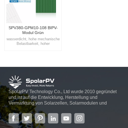
SPV380-GPM10-108 BIPV-
Modul Grün
wasserdicht, hohe mechanische
Belastbarkeit, hoher
WirkungsgradBetreten Sie eine
nachhaltige Zukunft mit
SpolarPV, Ihrem
vertrauenswürdigen Partner für
hochwertige, innovative
Solarenergielösungen.
SpolarPV Technology Co., Ltd wurde 2010 gegründet
und ist auf die Entwicklung, Herstellung und
Vermarktung von Solarzellen, Solarmodulen und
Solarstromsystemen spezialisiert. Das Unternehmen
mit Sitz in der Hauptstadt der Provinz Jiangsu,
Nanjing, erstreckt sich über 6.000 m² und verfügt über
fortschrittliche automatische ...