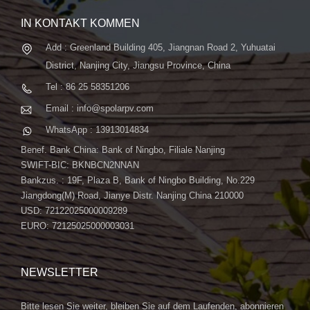
IN KONTAKT KOMMEN
Add : Greenland Building 405, Jiangnan Road 2, Yuhuatai
District, Nanjing City, Jiangsu Province, China
Tel : 86 25 58351206
Email : info@spolarpv.com
WhatsApp : 13913014834
Benef. Bank China: Bank of Ningbo, Filiale Nanjing
SWIFT-BIC: BKNBCN2NNAN
Bankzus. : 19F, Plaza B, Bank of Ningbo Building, No.229
Jiangdong(M) Road, Jianye Distr. Nanjing China 210000
USD: 72122025000009289
EURO: 72125025000003031
NEWSLETTER
Bitte lesen Sie weiter, bleiben Sie auf dem Laufenden, abonnieren