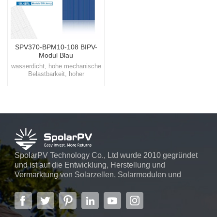
SPV370-BPM10-108 BIPV-
Modul Blau
wasserdicht, hohe mechanische
Belastbarkeit, hoher
WirkungsgradBetreten Sie eine
nachhaltige Zukunft mit
SpolarPV, Ihrem
vertrauenswürdigen Partner für
hochwertige, innovative
Solarenergielösungen.
SpolarPV Technology Co., Ltd wurde 2010 gegründet
und ist auf die Entwicklung, Herstellung und
Vermarktung von Solarzellen, Solarmodulen und
Solarstromsystemen spezialisiert. Das Unternehmen
mit Sitz in der Hauptstadt der Provinz Jiangsu,
Nanjing, erstreckt sich über 6.000 m² und verfügt über
fortschrittliche automatische ...