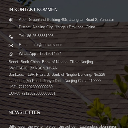
IN KONTAKT KOMMEN
Add : Greenland Building 405, Jiangnan Road 2, Yuhuatai
District, Nanjing City, Jiangsu Province, China
Tel : 86 25 58351206
Email : info@spolarpv.com
WhatsApp : 13913014834
Benef. Bank China: Bank of Ningbo, Filiale Nanjing
SWIFT-BIC: BKNBCN2NNAN
Bankzus. : 19F, Plaza B, Bank of Ningbo Building, No.229
Jiangdong(M) Road, Jianye Distr. Nanjing China 210000
USD: 72122025000009289
EURO: 72125025000003031
NEWSLETTER
Bitte lesen Sie weiter, bleiben Sie auf dem Laufenden, abonnieren