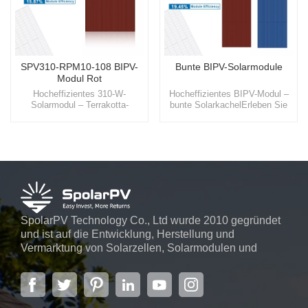
SPV310-RPM10-108 BIPV-
Bunte BIPV-Solarmodule
Modul Rot
Hocheffizientes 310-W-
Hocheffizientes BIPV-Modul –
Solarmodul – Terrakotta-
bunte SolarkachelErleben Sie
SolarflieseErleben Sie die
die Schönheit und Effizienz
Schönheit und Effizienz unserer
unserer BIPV-Solarfliese, eines
Terrakotta-Solarfliesen, eines
Produkts, das sich nahtlos in
Produkts, das sich nahtlos in
Gebäudefassaden integriert und
Gebäudefassaden integriert und
nicht nur ein optisch
nicht nur ein optisch
ansprechendes
ansprechendes
Erscheinungsbild, sondern auch
Erscheinungsbild, sondern auch
eine erhebliche Reduzierung der
eine erhebliche Reduzierung der
Energiekosten bietet.
Energiekosten bietet.
SpolarPV Technology Co., Ltd wurde 2010 gegründet
und ist auf die Entwicklung, Herstellung und
Vermarktung von Solarzellen, Solarmodulen und
Solarstromsystemen spezialisiert. Das Unternehmen
mit Sitz in der Hauptstadt der Provinz Jiangsu,
Nanjing, erstreckt sich über 6.000 m² und verfügt über
fortschrittliche automatische ...