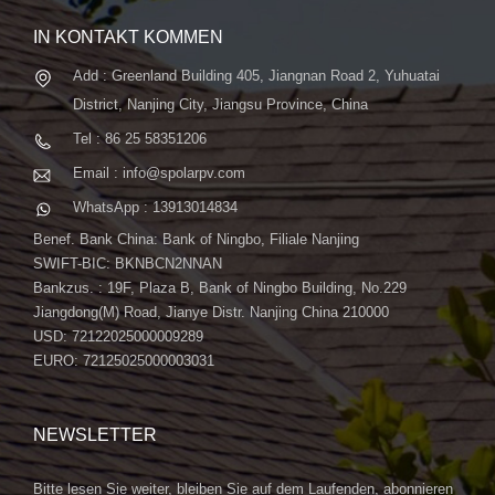
IN KONTAKT KOMMEN
Add : Greenland Building 405, Jiangnan Road 2, Yuhuatai
District, Nanjing City, Jiangsu Province, China
Tel : 86 25 58351206
Email : info@spolarpv.com
WhatsApp : 13913014834
Benef. Bank China: Bank of Ningbo, Filiale Nanjing
SWIFT-BIC: BKNBCN2NNAN
Bankzus. : 19F, Plaza B, Bank of Ningbo Building, No.229
Jiangdong(M) Road, Jianye Distr. Nanjing China 210000
USD: 72122025000009289
EURO: 72125025000003031
NEWSLETTER
Bitte lesen Sie weiter, bleiben Sie auf dem Laufenden, abonnieren