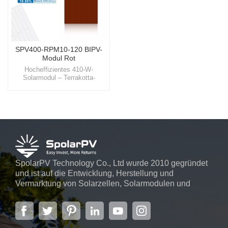
SPV400-RPM10-120 BIPV-
Modul Rot
Hocheffizientes 410-W-
Solarmodul – Terrakotta-
SolarmodulErleben Sie die
Schönheit und Effizienz unserer
Terrakotta-Solarfliesen, eines
Produkts, das sich nahtlos in
Gebäudefassaden integriert und
nicht nur ein optisch
ansprechendes
Erscheinungsbild, sondern auch
eine erhebliche Reduzierung der
Energiekosten bietet.
SpolarPV Technology Co., Ltd wurde 2010 gegründet
und ist auf die Entwicklung, Herstellung und
Vermarktung von Solarzellen, Solarmodulen und
Solarstromsystemen spezialisiert. Das Unternehmen
mit Sitz in der Hauptstadt der Provinz Jiangsu,
Nanjing, erstreckt sich über 6.000 m² und verfügt über
fortschrittliche automatische ...