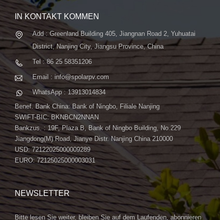
IN KONTAKT KOMMEN
Add : Greenland Building 405, Jiangnan Road 2, Yuhuatai
District, Nanjing City, Jiangsu Province, China
Tel : 86 25 58351206
Email : info@spolarpv.com
WhatsApp : 13913014834
Benef. Bank China: Bank of Ningbo, Filiale Nanjing
SWIFT-BIC: BKNBCN2NNAN
Bankzus. : 19F, Plaza B, Bank of Ningbo Building, No.229
Jiangdong(M) Road, Jianye Distr. Nanjing China 210000
USD: 72122025000009289
EURO: 72125025000003031
NEWSLETTER
Bitte lesen Sie weiter, bleiben Sie auf dem Laufenden, abonnieren