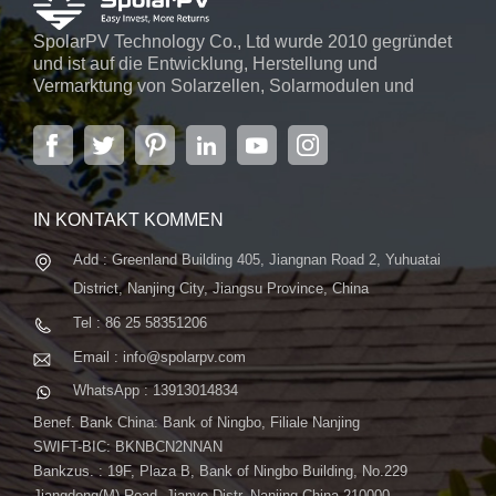
SpolarPV Technology Co., Ltd wurde 2010 gegründet
und ist auf die Entwicklung, Herstellung und
Vermarktung von Solarzellen, Solarmodulen und
Solarstromsystemen spezialisiert. Das Unternehmen
mit Sitz in der Hauptstadt der Provinz Jiangsu,
Nanjing, erstreckt sich über 6.000 m² und verfügt über
fortschrittliche automatische ...
IN KONTAKT KOMMEN
Add : Greenland Building 405, Jiangnan Road 2, Yuhuatai
District, Nanjing City, Jiangsu Province, China
Tel : 86 25 58351206
Email : info@spolarpv.com
WhatsApp : 13913014834
Benef. Bank China: Bank of Ningbo, Filiale Nanjing
SWIFT-BIC: BKNBCN2NNAN
Bankzus. : 19F, Plaza B, Bank of Ningbo Building, No.229
Jiangdong(M) Road, Jianye Distr. Nanjing China 210000