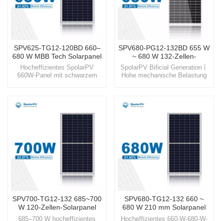
SPV625-TG12-120BD 660–
SPV680-PG12-132BD 655 W
680 W MBB Tech Solarpanel
~ 680 W 132-Zellen-
Solarpanel
Hocheffizientes SpolarPV
SpolarPV Bificial Generation丨
660W-Panel mit schwarzem
Hohe mechanische Belastung
Rahmen, fortschrittliches MBB-
丨Hoher WirkungsgradBegrüßen
N-Typ-Topcon-Modul Nutzen
Sie die Zukunft mit SpolarPV,
Sie die Kraft der Sonne wie nie
Ihrem zuverlässigen Partner bei
zuvor mit den hochmodernen
der Bereitstellung
Solarlösungen von SpolarPV,
fortschrittlicher und nachhaltiger
die auf beispiellose Effizienz
Solarenergielösungen für eine
und Zuverlässigkeit ausgelegt
sauberere Welt.
sind.
SPV700-TG12-132 685~700
SPV680-TG12-132 660 ~
W 120-Zellen-Solarpanel
680 W 210 mm Solarpanel
685–700 W hocheffizientes
Hocheffizientes 660-W-680-W-