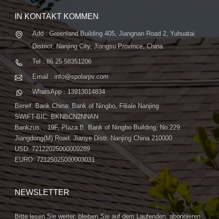
IN KONTAKT KOMMEN
Add : Greenland Building 405, Jiangnan Road 2, Yuhuatai
District, Nanjing City, Jiangsu Province, China
Tel : 86 25 58351206
Email : info@spolarpv.com
WhatsApp : 13913014834
Benef. Bank China: Bank of Ningbo, Filiale Nanjing
SWIFT-BIC: BKNBCN2NNAN
Bankzus. : 19F, Plaza B, Bank of Ningbo Building, No.229
Jiangdong(M) Road, Jianye Distr. Nanjing China 210000
USD: 72122025000009289
EURO: 72125025000003031
NEWSLETTER
Bitte lesen Sie weiter, bleiben Sie auf dem Laufenden, abonnieren