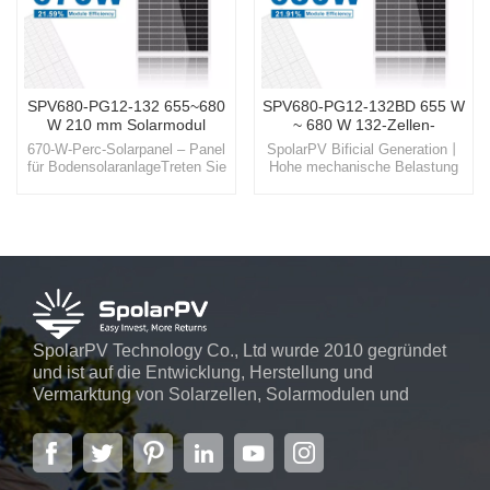
SPV680-PG12-132 655~680
SPV680-PG12-132BD 655 W
W 210 mm Solarmodul
~ 680 W 132-Zellen-
Solarpanel
670-W-Perc-Solarpanel – Panel
SpolarPV Bificial Generation丨
für BodensolaranlageTreten Sie
Hohe mechanische Belastung
ein in die Welt von SpolarPV, in
丨Hoher WirkungsgradBegrüßen
der sich Technologie und Natur
Sie die Zukunft mit SpolarPV,
vereinen und Ihnen hochwertige
Ihrem zuverlässigen Partner bei
Solarlösungen für die moderne
der Bereitstellung
Welt bieten.
fortschrittlicher und nachhaltiger
Solarenergielösungen für eine
sauberere Welt.
SpolarPV Technology Co., Ltd wurde 2010 gegründet
und ist auf die Entwicklung, Herstellung und
Vermarktung von Solarzellen, Solarmodulen und
Solarstromsystemen spezialisiert. Das Unternehmen
mit Sitz in der Hauptstadt der Provinz Jiangsu,
Nanjing, erstreckt sich über 6.000 m² und verfügt über
fortschrittliche automatische ...