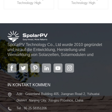
Technology High
Technology High
EfficiencyBetreten Sie eine
EfficiencyBetreten Sie eine
nachhaltige Zukunft mit
nachhaltige Zukunft mit
SpolarPV, Ihrem
SpolarPV, Ihrem
vertrauenswürdigen Partner für
vertrauenswürdigen Partner für
hochwertige, innovative
hochwertige, innovative
Solarenergielösungen.
Solarenergielösungen
SpolarPV Technology Co., Ltd wurde 2010 gegründet
und ist auf die Entwicklung, Herstellung und
Vermarktung von Solarzellen, Solarmodulen und
Solarstromsystemen spezialisiert. Das Unternehmen
mit Sitz in der Hauptstadt der Provinz Jiangsu,
Nanjing, erstreckt sich über 6.000 m² und verfügt über
fortschrittliche automatische ...
IN KONTAKT KOMMEN
Add : Greenland Building 405, Jiangnan Road 2, Yuhuatai
District, Nanjing City, Jiangsu Province, China
Tel : 86 25 58351206