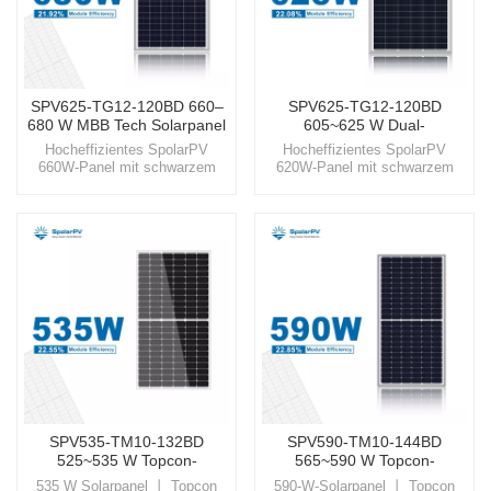
SPV625-TG12-120BD 660–
SPV625-TG12-120BD
680 W MBB Tech Solarpanel
605~625 W Dual-
Generation-Solarpanel
Hocheffizientes SpolarPV
Hocheffizientes SpolarPV
660W-Panel mit schwarzem
620W-Panel mit schwarzem
Rahmen, fortschrittliches MBB-
Rahmen, fortschrittliches MBB-
N-Typ-Topcon-Modul Nutzen
N-Typ-Topcon-Modul Nutzen
Sie die Kraft der Sonne wie nie
Sie die Kraft der Sonne wie nie
zuvor mit den hochmodernen
zuvor mit den hochmodernen
Solarlösungen von SpolarPV,
Solarlösungen von SpolarPV,
die auf beispiellose Effizienz
die auf beispiellose Effizienz
und Zuverlässigkeit ausgelegt
und Zuverlässigkeit ausgelegt
sind.
sind.
SPV535-TM10-132BD
SPV590-TM10-144BD
525~535 W Topcon-
565~590 W Topcon-
Solarpanel
Solarpanel
535 W Solarpanel 丨 Topcon
590-W-Solarpanel 丨 Topcon