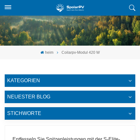
heim
Coilarpv-Modul 420 W
KATEGORIEN
NEUESTER BLOG
STICHWORTE
Entfesseln Sie Spitzenleistungen mit der S-Elite-