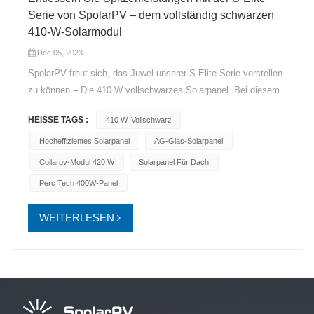
Serie von SpolarPV – dem vollständig schwarzen
410-W-Solarmodul
Dec 05, 2023
SpolarPV freut sich, das Juwel unserer S-Elite-Serie vorstellen
zu können – Die 410 W vollschwarzes Solarpanel. Bei diesem
Solarwunder geht es nicht nur um Energie; Es ist ein Beweis
HEISSE TAGS :
410 W, Vollschwarz
für Effizienz, Ästhetik und Nachhaltigkeit. Hauptmerkmale: 410
W kraftvolle Energie: Das S-Elite 410 W-Solarmodul steht hoch
Hocheffizientes Solarpanel
AG-Glas-Solarpanel
und bietet eine leistungsstarke Energielösung für Dächer und
Coilarpv-Modul 420 W
Solarpanel Für Dach
Solarstationen gleichermaßen. Fortschrittliche PERC-
Perc Tech 400W-Panel
Technologie: Angetrieben durch die PERC-Technologie
(Passivated Emitter Rear Cell) maximiert dieses Panel die
WEITERLESEN
Energieumwandlungseffizienz und sorgt so für optimale
Leistung. 108 x 182 mm große, vollständig schwarze
Solarzellen: Mit 108 vollständig schwarzen Solarzellen mit
einer Größe von jeweils 182 mm verkörpert das S-Elite 410-W-
Panel eine elegante, moderne Ästhetik. 21,03 %
Umwandlungswirkungsgrad: Mit einem beeindruckenden