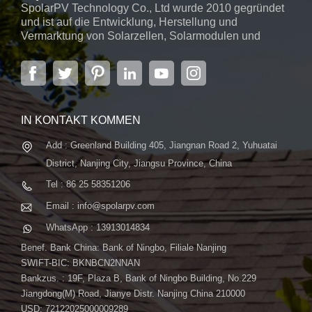
SpolarPV Technology Co., Ltd wurde 2010 gegründet
und ist auf die Entwicklung, Herstellung und
Vermarktung von Solarzellen, Solarmodulen und
Solarstromsystemen spezialisiert. Das Unternehmen
mit Sitz in der Hauptstadt der Provinz Jiangsu,
Nanjing, erstreckt sich über 6.000 m² und verfügt über
fortschrittliche automatische ...
IN KONTAKT KOMMEN
Add : Greenland Building 405, Jiangnan Road 2, Yuhuatai
District, Nanjing City, Jiangsu Province, China
Tel : 86 25 58351206
Email : info@spolarpv.com
WhatsApp : 13913014834
Benef. Bank China: Bank of Ningbo, Filiale Nanjing
SWIFT-BIC: BKNBCN2NNAN
Bankzus. : 19F, Plaza B, Bank of Ningbo Building, No.229
Jiangdong(M) Road, Jianye Distr. Nanjing China 210000
USD: 72122025000009289