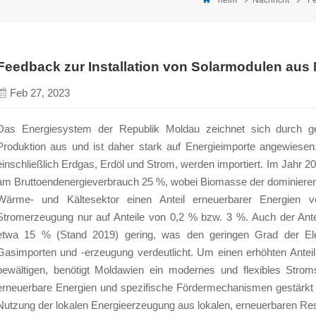
Feedback zur Installation von Solarmodulen aus
Feb 27, 2023
Das Energiesystem der Republik Moldau zeichnet sich durch ge
Produktion aus und ist daher stark auf Energieimporte angewiese
einschließlich Erdgas, Erdöl und Strom, werden importiert. Im Jahr 20
am Bruttoendenergieverbrauch 25 %, wobei Biomasse der dominieren
Wärme- und Kältesektor einen Anteil erneuerbarer Energien
Stromerzeugung nur auf Anteile von 0,2 % bzw. 3 %. Auch der Ant
etwa 15 % (Stand 2019) gering, was den geringen Grad der Elekt
Gasimporten und -erzeugung verdeutlicht. Um einen erhöhten Anteil 
bewältigen, benötigt Moldawien ein modernes und flexibles Stro
erneuerbare Energien und spezifische Fördermechanismen gestärkt 
Nutzung der lokalen Energieerzeugung aus lokalen, erneuerbaren Ress