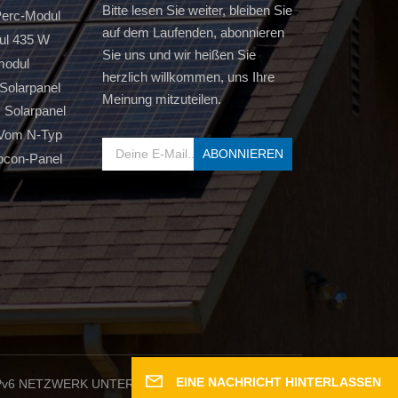
Bitte lesen Sie weiter, bleiben Sie
erc-Modul
auf dem Laufenden, abonnieren
ul 435 W
Sie uns und wir heißen Sie
modul
herzlich willkommen, uns Ihre
Solarpanel
Meinung mitzuteilen.
s Solarpanel
 Vom N-Typ
pcon-Panel
EINE NACHRICHT HINTERLASSEN
Pv6 NETZWERK UNTERSTÜTZT