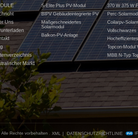
DULE
S-Elite Plus PV-Modul
370 W 375 W P
hricht
BIPV Gebäudeintegrierte PV
Perc-Solarmod
er Uns
Maßgeschneidertes
Coilarpv-Solar
Solarmodul
unterladen
Vollschwarzes 
Balkon-PV-Anlage
takt
Hocheffiziente
og
Topcon-Modul
tenverzeichnis
MBB N-Typ To
tralischer Markt
 Alle Rechte vorbehalten .
I
XML
|
DATENSCHUTZRICHTLINIE