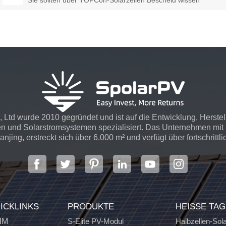
Sie sollten über TOPCon-Solarzellen Bescheid wissen
 Ltd wurde 2010 gegründet und ist auf die Entwicklung, Herste
n und Solarstromsystemen spezialisiert. Das Unternehmen mit S
njing, erstreckt sich über 6.000 m² und verfügt über fortschrittli
ICKLINKS
PRODUKTE
HEISSE TA
IM
S-Elite PV-Modul
Halbzellen-Sol