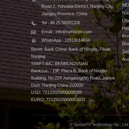
MO
Road 2, Yuhuatai District, Nanjing City,
Nac
Jiangsu Province, China
Üb
Tel : 86 25 58351206
Her
Email : info@spolarpv.com
Kon
WhatsApp : 13913014834
Bl
Benef. Bank China: Bank of Ningbo, Filiale
Sei
Nanjing
Aus
SWIFT-BIC: BKNBCN2NNAN
Bankzus. : 19F, Plaza B, Bank of Ningbo
Building, No.229 Jiangdong(M) Road, Jianye
Distr. Nanjing China 210000
USD: 72122025000009289
EURO: 72125025000003031
© SpolarPV Technology Co., Ltd.