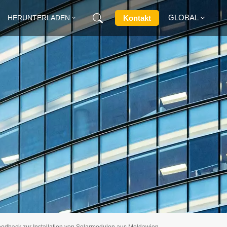
GLOBAL
Kontakt
HERUNTERLADEN
English
Français
Deutsch
Русский
Italiano
Español
edback zur Installation von Solarmodulen aus Moldawien