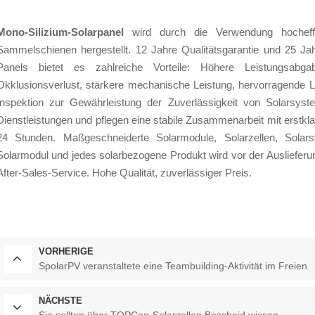
Mono-Silizium-Solarpanel
wird durch die Verwendung hocheffizi
Sammelschienen hergestellt. 12 Jahre Qualitätsgarantie und 25 Jah
Panels bietet es zahlreiche Vorteile: Höhere Leistungsabgab
Okklusionsverlust, stärkere mechanische Leistung, hervorragende 
Inspektion zur Gewährleistung der Zuverlässigkeit von Solarsys
Dienstleistungen und pflegen eine stabile Zusammenarbeit mit erstkl
24 Stunden. Maßgeschneiderte Solarmodule, Solarzellen, Sola
Solarmodul und jedes solarbezogene Produkt wird vor der Auslieferun
After-Sales-Service. Hohe Qualität, zuverlässiger Preis.
VORHERIGE
SpolarPV veranstaltete eine Teambuilding-Aktivität im Freien
NÄCHSTE