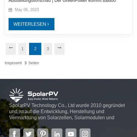
Ausstellungsvorschau | Der GreenPower kommt bald00
May 06, 2023
WEITERLESEN
1
2
3
Insgesamt
3
Seiten
SpolarPV Technology Co., Ltd wurde 2010 gegründet
und ist auf die Entwicklung, Herstellung und
Vermarktung von Solarzellen, Solarmodulen und
Solarstromsystemen spezialisiert. Das Unternehmen
mit Sitz in der Hauptstadt der Provinz Jiangsu,
Nanjing, erstreckt sich über 6.000 m² und verfügt über