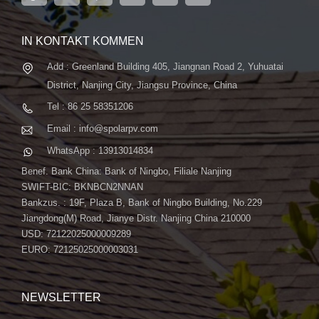
fortschrittliche automatische ...
IN KONTAKT KOMMEN
Add : Greenland Building 405, Jiangnan Road 2, Yuhuatai
District, Nanjing City, Jiangsu Province, China
Tel : 86 25 58351206
Email : info@spolarpv.com
WhatsApp : 13913014834
Benef. Bank China: Bank of Ningbo, Filiale Nanjing
SWIFT-BIC: BKNBCN2NNAN
Bankzus. : 19F, Plaza B, Bank of Ningbo Building, No.229
Jiangdong(M) Road, Jianye Distr. Nanjing China 210000
USD: 72122025000009289
EURO: 72125025000003031
NEWSLETTER