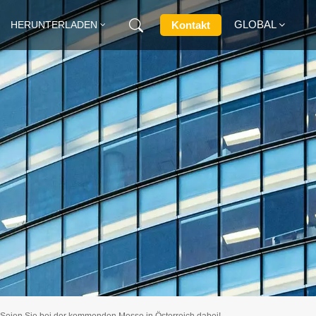
GLOBAL
Kontakt
HERUNTERLADEN
English
Français
Deutsch
Русский
Italiano
Español
Seien Sie bei der kommenden Messe in Österreich dabei!