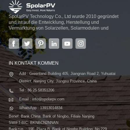
SpolarPV Technology Co., Ltd wurde 2010 gegründet
und ist auf die Entwicklung, Herstellung und
Vermarktung von Solarzellen, Solarmodulen und
Solarstromsystemen spezialisiert. Das Unternehmen
mit Sitz in der Hauptstadt der Provinz Jiangsu,
Nanjing, erstreckt sich über 6.000 m² und verfügt über
fortschrittliche automatische ...
IN KONTAKT KOMMEN
Add : Greenland Building 405, Jiangnan Road 2, Yuhuatai
District, Nanjing City, Jiangsu Province, China
Tel : 86 25 58351206
Email : info@spolarpv.com
WhatsApp : 13913014834
Benef. Bank China: Bank of Ningbo, Filiale Nanjing
SWIFT-BIC: BKNBCN2NNAN
Bankzus. : 19F, Plaza B, Bank of Ningbo Building, No.229