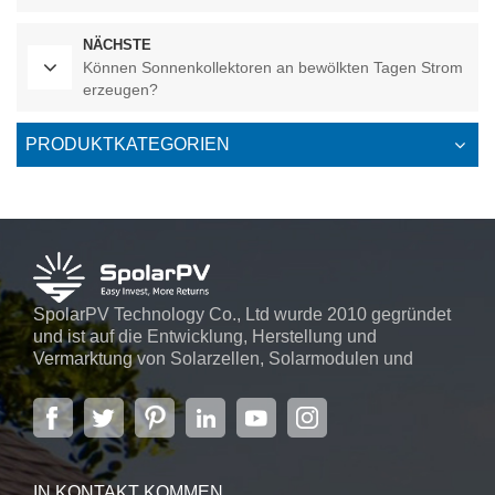
NÄCHSTE
Können Sonnenkollektoren an bewölkten Tagen Strom
erzeugen?
PRODUKTKATEGORIEN
SpolarPV Technology Co., Ltd wurde 2010 gegründet
und ist auf die Entwicklung, Herstellung und
Vermarktung von Solarzellen, Solarmodulen und
Solarstromsystemen spezialisiert. Das Unternehmen
mit Sitz in der Hauptstadt der Provinz Jiangsu,
Nanjing, erstreckt sich über 6.000 m² und verfügt über
fortschrittliche automatische ...
IN KONTAKT KOMMEN