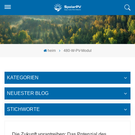
heim
480-W-PV-Modul
KATEGORIEN
NEUESTER BLOG
STICHWORTE
Die Zukunft vorantreiben: Das Potenzial des