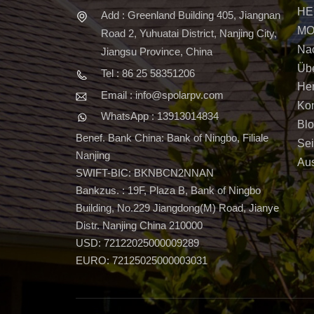
HE
Add : Greenland Building 405, Jiangnan
MO
Road 2, Yuhuatai District, Nanjing City,
Nac
Jiangsu Province, China
Üb
Tel : 86 25 58351206
Her
Email : info@spolarpv.com
Kon
WhatsApp : 13913014834
Bl
Benef. Bank China: Bank of Ningbo, Filiale
Sei
Nanjing
Aus
SWIFT-BIC: BKNBCN2NNAN
Bankzus. : 19F, Plaza B, Bank of Ningbo
Building, No.229 Jiangdong(M) Road, Jianye
Distr. Nanjing China 210000
USD: 72122025000009289
EURO: 72125025000003031