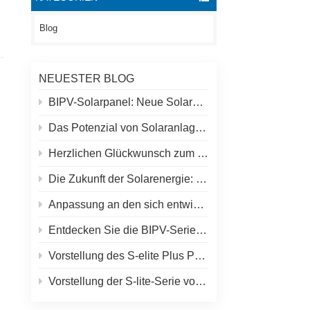
Blog
NEUESTER BLOG
BIPV-Solarpanel: Neue Solarmöglichkeiten jenseits traditioneller Dächer
Das Potenzial von Solaranlagen auf Dächern und Spolar-Lösungen
Herzlichen Glückwunsch zum höchsten Solarkraftwerk der Welt in Tibet!
Die Zukunft der Solarenergie: S-Elite Plus 680W Solarpanel von SpolarPV
Anpassung an den sich entwickelnden Solarmarkt: SpolarPVs Strategie für 2024
Entdecken Sie die BIPV-Serie von SpolarPV: Innovative Solarlösungen für moderne Architektur
Vorstellung des S-elite Plus PV-Moduls von SpolarPV: beidseitige Stromerzeugung mit Topcon-Technologie
Vorstellung der S-lite-Serie von SpolarPV: Modernste Solarmodule für maximale Effizienz