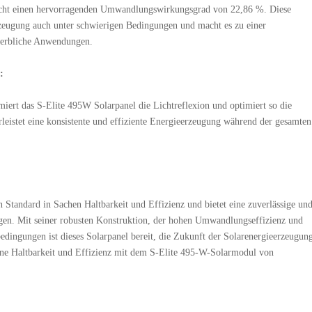
eicht einen hervorragenden Umwandlungswirkungsgrad von 22,86 %. Diese
zeugung auch unter schwierigen Bedingungen und macht es zu einer
ewerbliche Anwendungen.
:
miert das S-Elite 495W Solarpanel die Lichtreflexion und optimiert so die
eistet eine konsistente und effiziente Energieerzeugung während der gesamten
n Standard in Sachen Haltbarkeit und Effizienz und bietet eine zuverlässige un
gen. Mit seiner robusten Konstruktion, der hohen Umwandlungseffizienz und
dingungen ist dieses Solarpanel bereit, die Zukunft der Solarenergieerzeugun
fene Haltbarkeit und Effizienz mit dem S-Elite 495-W-Solarmodul von