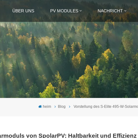
ÜBER UNS
PV MODULES
NACHRICHT
heim
Blog
Vorstellung des S-Elite 495-W-Solarmod
armoduls von SpolarPV: Haltbarkeit und Effizienz