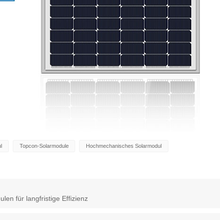
l
Topcon-Solarmodule
Hochmechanisches Solarmodul
en für langfristige Effizienz