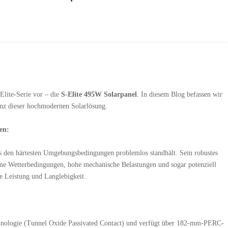
-Elite-Serie vor – die
S-Elite 495W Solarpanel
. In diesem Blog befassen wir
enz dieser hochmodernen Solarlösung.
en:
 es den härtesten Umgebungsbedingungen problemlos standhält. Sein robustes
eme Wetterbedingungen, hohe mechanische Belastungen und sogar potenziell
le Leistung und Langlebigkeit.
hnologie (Tunnel Oxide Passivated Contact) und verfügt über 182-mm-PERC-