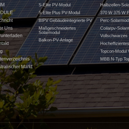
IM
S-Elite PV-Modul
Halbzellen-Sol
DULE
S-Elite Plus PV-Modul
370 W 375 W P
hricht
BIPV Gebäudeintegrierte PV
Perc-Solarmod
er Uns
Maßgeschneidertes
Coilarpv-Solar
Solarmodul
unterladen
Vollschwarzes 
Balkon-PV-Anlage
takt
Hocheffiziente
og
Topcon-Modul
tenverzeichnis
MBB N-Typ To
tralischer Markt