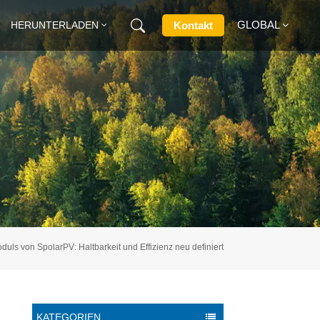
GLOBAL
Kontakt
HERUNTERLADEN
English
Français
Deutsch
Русский
Italiano
uls von SpolarPV: Haltbarkeit und Effizienz neu definiert
Español
KATEGORIEN