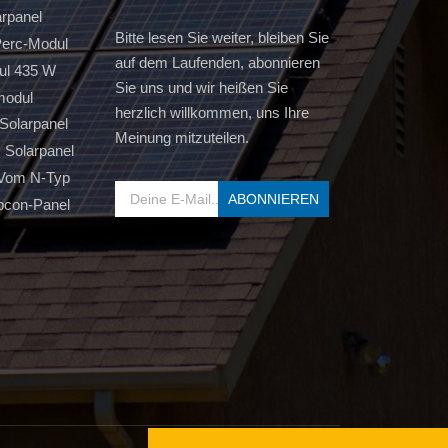
arpanel
Bitte lesen Sie weiter, bleiben Sie
erc-Modul
auf dem Laufenden, abonnieren
ul 435 W
Sie uns und wir heißen Sie
modul
herzlich willkommen, uns Ihre
Solarpanel
Meinung mitzuteilen.
s Solarpanel
 Vom N-Typ
pcon-Panel