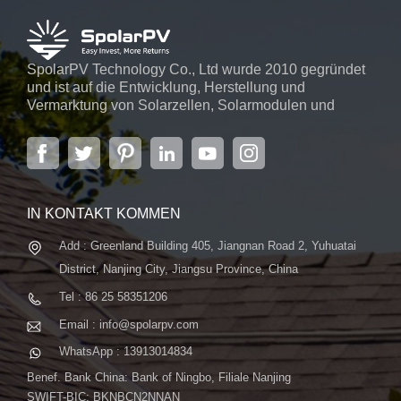
SpolarPV Technology Co., Ltd wurde 2010 gegründet
und ist auf die Entwicklung, Herstellung und
Vermarktung von Solarzellen, Solarmodulen und
Solarstromsystemen spezialisiert. Das Unternehmen
mit Sitz in der Hauptstadt der Provinz Jiangsu,
Nanjing, erstreckt sich über 6.000 m² und verfügt über
fortschrittliche automatische ...
IN KONTAKT KOMMEN
Add : Greenland Building 405, Jiangnan Road 2, Yuhuatai
District, Nanjing City, Jiangsu Province, China
Tel : 86 25 58351206
Email : info@spolarpv.com
WhatsApp : 13913014834
Benef. Bank China: Bank of Ningbo, Filiale Nanjing
SWIFT-BIC: BKNBCN2NNAN