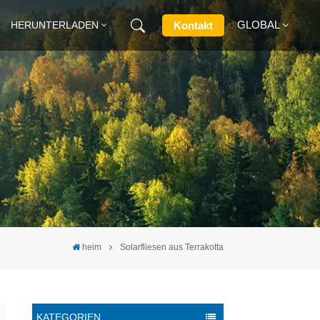
GLOBAL
Kontakt
HERUNTERLADEN
English
Français
Deutsch
Русский
Italiano
heim
Solarfliesen aus Terrakotta
Español
KATEGORIEN