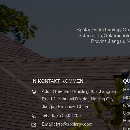
SpolarPV Technology Co.,
Solarzellen, Solarmodule
Provinz Jiangsu, Na
IN KONTAKT KOMMEN
QU
HE
Add : Greenland Building 405, Jiangnan
MO
Road 2, Yuhuatai District, Nanjing City,
Nac
Jiangsu Province, China
Üb
Tel : 86 25 58351206
Her
Email : info@spolarpv.com
Kon