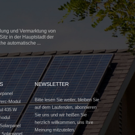
llung und Vermarktung von
itz in der Hauptstadt der
che automatische ...
GS
NEWSLETTER
arpanel
Bitte lesen Sie weiter, bleiben Sie
erc-Modul
auf dem Laufenden, abonnieren
ul 435 W
Sie uns und wir heißen Sie
modul
herzlich willkommen, uns Ihre
Solarpanel
Meinung mitzuteilen.
s Solarpanel