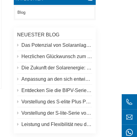
Blog
NEUESTER BLOG
Das Potenzial von Solaranlagen auf Dächern und Spolar-Lösungen
Herzlichen Glückwunsch zum höchsten Solarkraftwerk der Welt in Tibet!
Die Zukunft der Solarenergie: S-Elite Plus 680W Solarpanel von SpolarPV
Anpassung an den sich entwickelnden Solarmarkt: SpolarPVs Strategie für 2024
Entdecken Sie die BIPV-Serie von SpolarPV: Innovative Solarlösungen für moderne Architektur
Vorstellung des S-elite Plus PV-Moduls von SpolarPV: beidseitige Stromerzeugung mit Topcon-Technologie
Vorstellung der S-lite-Serie von SpolarPV: Modernste Solarmodule für maximale Effizienz
Leistung und Flexibilität neu definiert: Einführung des flexiblen 520-W-Solarmoduls von SpolarPV