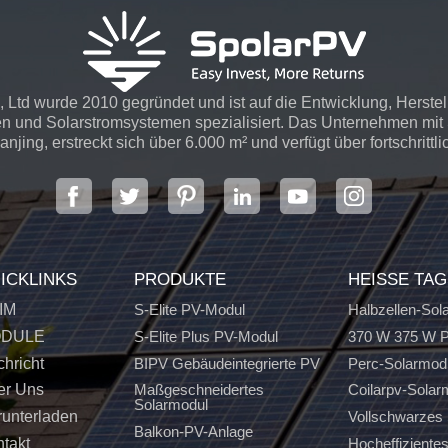
 Ltd wurde 2010 gegründet und ist auf die Entwicklung, Herste
n und Solarstromsystemen spezialisiert. Das Unternehmen mit S
njing, erstreckt sich über 6.000 m² und verfügt über fortschrittli
ICKLINKS
PRODUKTE
HEISSE TA
IM
S-Elite PV-Modul
Halbzellen-Sol
DULE
S-Elite Plus PV-Modul
370 W 375 W P
hricht
BIPV Gebäudeintegrierte PV
Perc-Solarmod
er Uns
Maßgeschneidertes
Coilarpv-Solar
Solarmodul
unterladen
Vollschwarzes 
Balkon-PV-Anlage
takt
Hocheffiziente