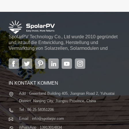
SpolarPV Technology Co., Ltd wurde 2010 gegründet
und ist auf die Entwicklung, Herstellung und
Vermarktung von Solarzellen, Solarmodulen und
Solarstromsystemen spezialisiert. Das Unternehmen
mit Sitz in der Hauptstadt der Provinz Jiangsu,
Nanjing, erstreckt sich über 6.000 m² und verfügt über
fortschrittliche automatische ...
IN KONTAKT KOMMEN
Add : Greenland Building 405, Jiangnan Road 2, Yuhuatai
District, Nanjing City, Jiangsu Province, China
Tel : 86 25 58351206
Email : info@spolarpv.com
WhatsApp : 13913014834