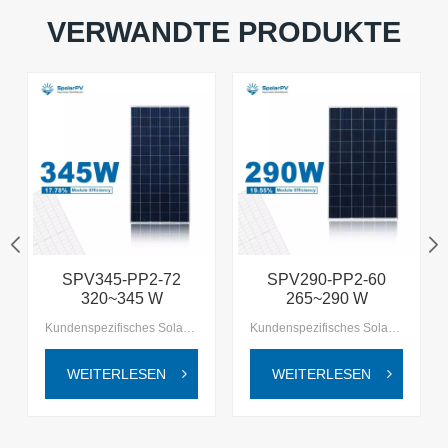
VERWANDTE PRODUKTE
SPV345-PP2-72
SPV290-PP2-60
320~345 W
265~290 W
maßgeschneidertes
maßgeschneidertes
Kundenspezifisches Solarmodul: SpolarPV 345w SolarpanelErleben Sie die nächste Generation der Solartechnologie mit SpolarPV, wo Innovation auf Nachhaltigkeit für eine bessere, grünere Zukunft trifft.
Kundenspezifisches Solarmodul: SpolarPV 290w SolarpanelErleben Sie die nächste Generation der Solartechnologie mit SpolarPV, wo Innovation auf Nachhaltigkeit für eine bessere, grünere Zukunft trifft.
Solarpanel
Solarpanel
WEITERLESEN
WEITERLESEN