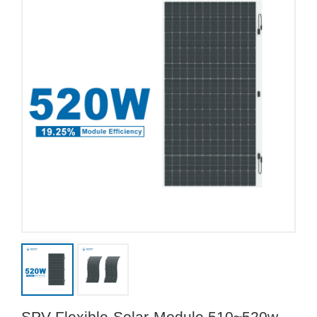
SPV-Flexible-Solar-Module 510~520w