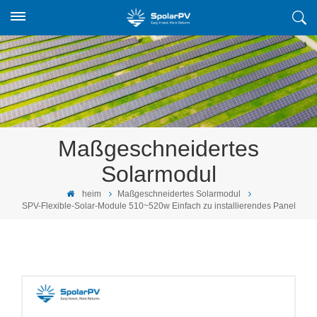
Maßgeschneidertes
Solarmodul
heim
Maßgeschneidertes Solarmodul
SPV-Flexible-Solar-Module 510~520w Einfach zu installierendes Panel