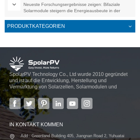
Neueste Forschungsergebnisse zeigen: Bifaziale
Solarmodule steigern die Energieausbeute in der
palästinensischen Region
PRODUKTKATEGORIEN
SpolarPV Technology Co., Ltd wurde 2010 gegründet
und ist auf die Entwicklung, Herstellung und
Vermarktung von Solarzellen, Solarmodulen und
Solarstromsystemen spezialisiert. Das Unternehmen
mit Sitz in der Hauptstadt der Provinz Jiangsu,
Nanjing, erstreckt sich über 6.000 m² und verfügt über
fortschrittliche automatische ...
IN KONTAKT KOMMEN
Add : Greenland Building 405, Jiangnan Road 2, Yuhuatai