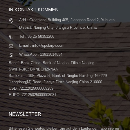
IN KONTAKT KOMMEN
Add : Greenland Building 405, Jiangnan Road 2, Yuhuatai
District, Nanjing City, Jiangsu Province, China
Tel : 86 25 58351206
Email : info@spolarpv.com
WhatsApp : 13913014834
Benef. Bank China: Bank of Ningbo, Filiale Nanjing
SWIFT-BIC: BKNBCN2NNAN
Bankzus. : 19F, Plaza B, Bank of Ningbo Building, No.229
Jiangdong(M) Road, Jianye Distr. Nanjing China 210000
USD: 72122025000009289
EURO: 72125025000003031
NEWSLETTER
Bitte lesen Sie weiter, bleiben Sie auf dem Laufenden, abonnieren