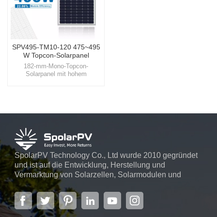
SPV495-TM10-120 475~495
W Topcon-Solarpanel
182-mm-Mono-Topcon-
Solarpanel mit hohem
Wirkungsgrad – 182-mm-Mono-
Topcon-Solarpanel für den
gewerblichen EinsatzEntdecken
Sie SpolarPV, wo
Spitzentechnologie auf
umweltfreundliche Innovation
trifft und Ihnen den Zugang zu
einer nachhaltigen und
energieeffizienten Zukunft
bietet.
SpolarPV Technology Co., Ltd wurde 2010 gegründet
und ist auf die Entwicklung, Herstellung und
Vermarktung von Solarzellen, Solarmodulen und
Solarstromsystemen spezialisiert. Das Unternehmen
mit Sitz in der Hauptstadt der Provinz Jiangsu,
Nanjing, erstreckt sich über 6.000 m² und verfügt über
fortschrittliche automatische ...