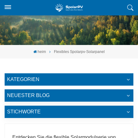
heim
Flexibles Spolarpv-Solarpanel
KATEGORIEN
NEUESTER BLOG
STICHWORTE
Entdecken Sie die flexible Solarmodulserie von