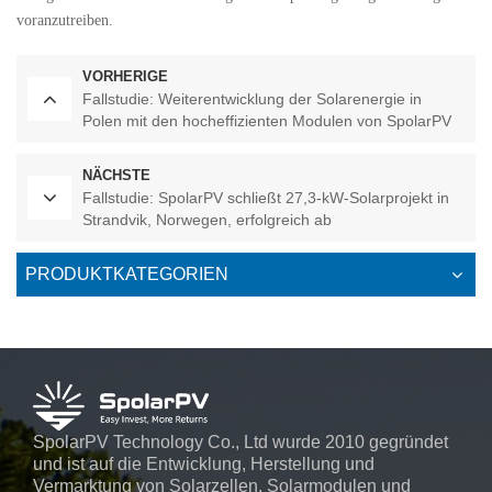
voranzutreiben.
VORHERIGE
Fallstudie: Weiterentwicklung der Solarenergie in
Polen mit den hocheffizienten Modulen von SpolarPV
NÄCHSTE
Fallstudie: SpolarPV schließt 27,3-kW-Solarprojekt in
Strandvik, Norwegen, erfolgreich ab
PRODUKTKATEGORIEN
SpolarPV Technology Co., Ltd wurde 2010 gegründet
und ist auf die Entwicklung, Herstellung und
Vermarktung von Solarzellen, Solarmodulen und