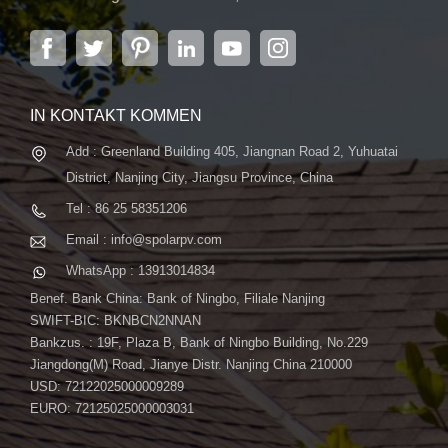
Solarstromsystemen spezialisiert. Das Unternehmen
mit Sitz in der Hauptstadt der Provinz Jiangsu,
Nanjing, erstreckt sich über 6.000 m² und verfügt über
fortschrittliche automatische ...
IN KONTAKT KOMMEN
Add : Greenland Building 405, Jiangnan Road 2, Yuhuatai
District, Nanjing City, Jiangsu Province, China
Tel : 86 25 58351206
Email : info@spolarpv.com
WhatsApp : 13913014834
Benef. Bank China: Bank of Ningbo, Filiale Nanjing
SWIFT-BIC: BKNBCN2NNAN
Bankzus. : 19F, Plaza B, Bank of Ningbo Building, No.229
Jiangdong(M) Road, Jianye Distr. Nanjing China 210000
USD: 72122025000009289
EURO: 72125025000003031