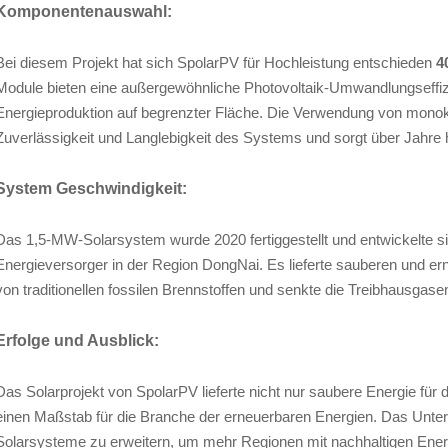
Komponentenauswahl:
Bei diesem Projekt hat sich SpolarPV für Hochleistung entschieden
4
Module bieten eine außergewöhnliche Photovoltaik-Umwandlungseffi
Energieproduktion auf begrenzter Fläche. Die Verwendung von monokri
Zuverlässigkeit und Langlebigkeit des Systems und sorgt über Jahre 
System Geschwindigkeit:
Das 1,5-MW-Solarsystem wurde 2020 fertiggestellt und entwickelte s
Energieversorger in der Region DongNai. Es lieferte sauberen und er
von traditionellen fossilen Brennstoffen und senkte die Treibhausgas
Erfolge und Ausblick:
Das Solarprojekt von SpolarPV lieferte nicht nur saubere Energie für
einen Maßstab für die Branche der erneuerbaren Energien. Das Unte
Solarsysteme zu erweitern, um mehr Regionen mit nachhaltigen Ener