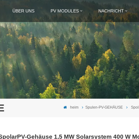
ÜBER UNS
PV MODULES
NACHRICHT
E
heim
Spulen-PV-GEHÄUSE
Spol
SpolarPV-Gehäuse 1,5 MW Solarsystem 400 W M