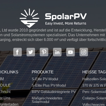
 Ltd wurde 2010 gegründet und ist auf die Entwicklung, Herste
n und Solarstromsystemen spezialisiert. Das Unternehmen mit S
njing, erstreckt sich über 6.000 m² und verfügt über fortschrittli
ICKLINKS
PRODUKTE
HEISSE TA
IM
S-Elite PV-Modul
Halbzellen-Sol
DULE
S-Elite Plus PV-Modul
370 W 375 W P
hricht
BIPV Gebäudeintegrierte PV
Perc-Solarmod
er Uns
Maßgeschneidertes
Coilarpv-Solar
Solarmodul
unterladen
Vollschwarzes 