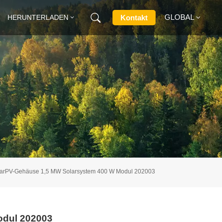
GLOBAL
Kontakt
HERUNTERLADEN
English
Français
Deutsch
Русский
Italiano
arPV-Gehäuse 1,5 MW Solarsystem 400 W Modul 202003
Español
odul 202003