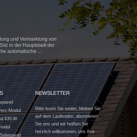
llung und Vermarktung von
itz in der Hauptstadt der
che automatische ...
GS
NEWSLETTER
arpanel
Bitte lesen Sie weiter, bleiben Sie
erc-Modul
auf dem Laufenden, abonnieren
ul 435 W
Sie uns und wir heißen Sie
modul
herzlich willkommen, uns Ihre
Solarpanel