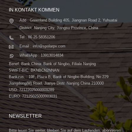
IN KONTAKT KOMMEN
Add : Greenland Building 405, Jiangnan Road 2, Yuhuatai
District, Nanjing City, Jiangsu Province, China
Tel : 86 25 58351206
Email : info@spolarpv.com
WhatsApp : 13913014834
Benef. Bank China: Bank of Ningbo, Filiale Nanjing
SWIFT-BIC: BKNBCN2NNAN
Bankzus. : 19F, Plaza B, Bank of Ningbo Building, No.229
Jiangdong(M) Road, Jianye Distr. Nanjing China 210000
USD: 72122025000009289
EURO: 72125025000003031
NEWSLETTER
Bitte lesen Sie weiter, bleiben Sie auf dem Laufenden, abonnieren