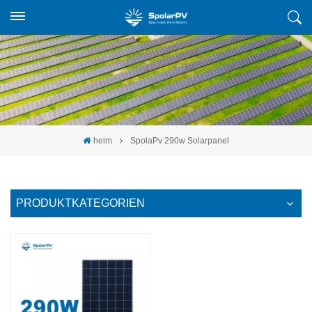
heim
SpolaPv 290w Solarpanel
PRODUKTKATEGORIEN