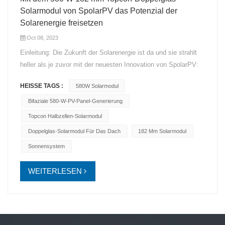
Solarmodul von SpolarPV das Potenzial der
Solarenergie freisetzen
Oct 08, 2023
Einleitung: Die Zukunft der Solarenergie ist da und sie strahlt
heller als je zuvor mit der neuesten Innovation von SpolarPV:
dem 580W 182-mm-Topcon-Doppelglas-Solarmodul. Im
HEISSE TAGS :
580W Solarmodul
Zeitalter der erneuerbaren Energien ist SpolarPV weiterhin
führend mit Spitzentechnologie, die Leistung und Nachhaltigkeit
Bifaziale 580-W-PV-Panel-Generierung
in der Solarindustrie neu definiert. Beispiellose
Topcon Halbzellen-Solarmodul
Stromerzeugung: Lassen Sie sich von der schieren Leistung
Doppelglas-Solarmodul Für Das Dach
182 Mm Solarmodul
des ... überraschen SpolarPV 580W-Modul. Mit unübertroffener
Sonnensystem
Effizienz und fortschrittlicher Topcon-Technologie erreicht es
ein beispielloses Niveau der Energieproduktion. Dieses Modul
WEITERLESEN
stellt den Gipfel der Solarleistung dar und ist daher die ideale
Wahl für Wohn- und Gewerbeprojekte. Unvergleichliche
Haltbarkeit: Das Engagement von SpolarPV für Exzellenz zeigt
sich im Design dieses Moduls. Gebaut, um den härtesten
Umgebungsbedingungen standzuhalten, zeichnet es sich durch