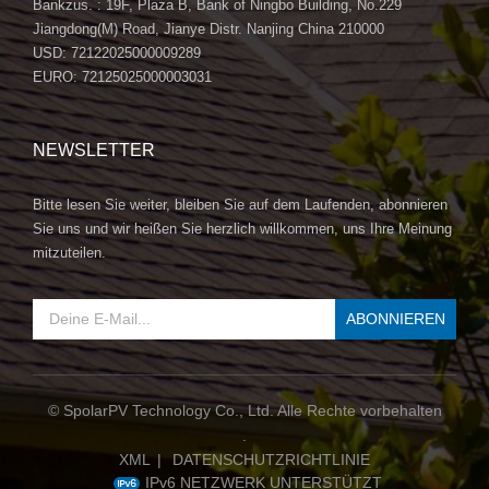
zu einer nachhaltigen Zukunft beigetragen
Bankzus. : 19F, Plaza B, Bank of Ningbo Building, No.229
haben. Brancheneinblicke:Bleiben Sie auf dem Laufenden mit
Jiangdong(M) Road, Jianye Distr. Nanjing China 210000
Einblicken in die neuesten Trends in der Solarbranche.
USD: 72122025000009289
EURO: 72125025000003031
Erfahren Sie, wie SpolarPV die Zukunft erneuerbarer
Energielösungen gestaltet und den Übergang zu saubereren
und effizienteren Energiequellen vorantreibt. Kontaktiere uns
NEWSLETTER
heute:Sind Sie bereit, das volle Potenzial der Solarenergie
auszuschöpfen? Wenden Sie sich noch heute an SpolarPV, um
Bitte lesen Sie weiter, bleiben Sie auf dem Laufenden, abonnieren
das zu erkunden 580 W 182 mm Topcon-Doppelglas-
Sie uns und wir heißen Sie herzlich willkommen, uns Ihre Meinung
Solarmodul und begeben Sie sich auf die Reise in eine
mitzuteilen.
bessere, nachhaltigere Zukunft.
© SpolarPV Technology Co., Ltd. Alle Rechte vorbehalten
.
XML
|
DATENSCHUTZRICHTLINIE
IPv6 NETZWERK UNTERSTÜTZT