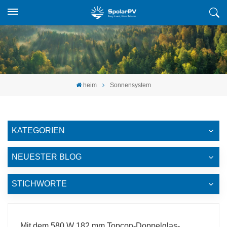
heim
Sonnensystem
KATEGORIEN
NEUESTER BLOG
STICHWORTE
Mit dem 580 W 182 mm Topcon-Doppelglas-