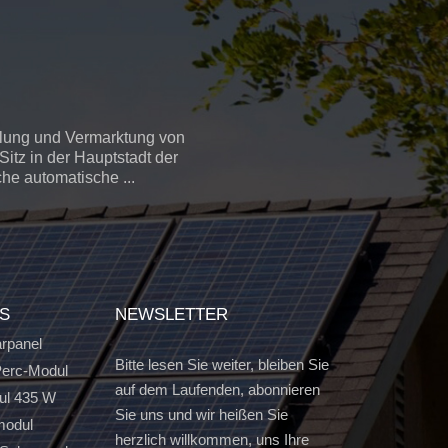
llung und Vermarktung von
itz in der Hauptstadt der
che automatische ...
GS
NEWSLETTER
arpanel
Bitte lesen Sie weiter, bleiben Sie
erc-Modul
auf dem Laufenden, abonnieren
ul 435 W
Sie uns und wir heißen Sie
modul
herzlich willkommen, uns Ihre