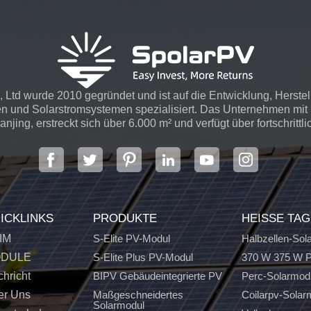
 Ltd wurde 2010 gegründet und ist auf die Entwicklung, Herste
n und Solarstromsystemen spezialisiert. Das Unternehmen mit S
njing, erstreckt sich über 6.000 m² und verfügt über fortschrittli
ICKLINKS
PRODUKTE
HEISSE TA
IM
S-Elite PV-Modul
Halbzellen-Sol
DULE
S-Elite Plus PV-Modul
370 W 375 W P
hricht
BIPV Gebäudeintegrierte PV
Perc-Solarmod
er Uns
Maßgeschneidertes
Coilarpv-Solar
Solarmodul