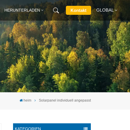
GLOBAL
Kontakt
HERUNTERLADEN
English
Français
Deutsch
Русский
Italiano
heim
Solarpanel individuell angepasst
Español
KATEGORIEN