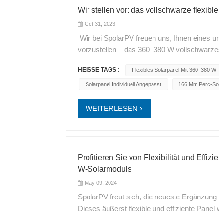
Wir stellen vor: das vollschwarze flexi
Oct 31, 2023
Wir bei SpolarPV freuen uns, Ihnen eines un
vorzustellen – das 360–380 W vollschwarzes, 
Wunderwerk der Technik, sondern auch ein
HEISSE TAGS :
Flexibles Solarpanel Mit 360–380 W
Solaranlage. Hauptmerkmale: Hohe Ausgangs
Vollschwarzes, flexibles Panel Bietet eine r
Solarpanel Individuell Angepasst
166 Mm Perc-Sol
verfügbare Sonnenlicht optimal nutzen. 126 
Größe von jeweils 166 mm, die darauf ausgel
WEITERLESEN
umzuwandeln. Beeindruckende Effizienz: 
dieses Panel die Energieproduktion und ist s
MWT-Technologien: Das Panel verfügt über
(Metal Wrap Through), was eine erstklassig
Profitieren Sie von Flexibilität und Effiz
komplett schwarzes Design: Unser Full Black 
W-Solarmoduls
toll aus. Das schlanke, komplett schwarze De
May 09, 2024
Eleganz. Anpassbar an gebogene Dächer und 
SpolarPV freut sich, die neueste Ergänzung 
sich dieses Paneel den Konturen gebogener D
Dieses äußerst flexible und effiziente Pane
Es eignet sich auch für Dächer mit geringe