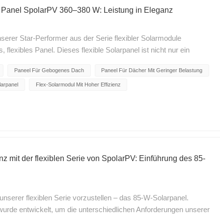
ble Panel SpolarPV 360–380 W: Leistung in Eleganz
serer Star-Performer aus der Serie flexibler Solarmodule
flexibles Panel. Dieses flexible Solarpanel ist nicht nur ein
e atemberaubende Ergänzung für jede
Paneel Für Gebogenes Dach
Paneel Für Dächer Mit Geringer Belastung
leistung: Mit einem Leistungsbereich von 360 bis 380 Watt
obuste Energieerzeugungskapazität und stellt sicher, dass Sie das
arpanel
Flex-Solarmodul Mit Hoher Effizienz
x 166 mm Solarzellen: Es besteht aus 126 Solarzellen mit einer
egt sind, Sonnenenergie effizient einzufangen und
Mit einem Umwandlungswirkungsgrad von 21,35 % maximiert
omit ideal für Projekte, bei denen der Platz knapp ist. PERC- und
 die Technologien PERC (Passivated Emitter Rear Cell) und MWT
e Energieumwandlung und Langlebigkeit garantiert. Elegantes,
ienz mit der flexiblen Serie von SpolarPV: Einführung des 85-
Flexible Panel bietet nicht nur eine gute Leistung; es sieht auch
sign verleiht jeder Installation einen Hauch von
Dächer mit geringer Belastung: Dank seiner Flexibilität passt
unserer flexiblen Serie vorzustellen – das 85-W-Solarpanel.
ächer an und eignet sich daher perfekt für Architekturprojekte.
l wurde entwickelt, um die unterschiedlichen Anforderungen unserer
r Belastung, Carports und andere vielfältige Anwendungen. Warum