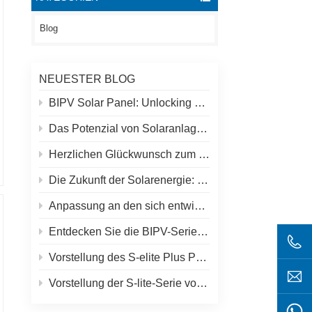
Blog
NEUESTER BLOG
BIPV Solar Panel: Unlocking New Solar Opportunities Beyond Traditional Roofs
Das Potenzial von Solaranlagen auf Dächern und Spolar-Lösungen
Herzlichen Glückwunsch zum höchsten Solarkraftwerk der Welt in Tibet!
Die Zukunft der Solarenergie: S-Elite Plus 680W Solarpanel von SpolarPV
Anpassung an den sich entwickelnden Solarmarkt: SpolarPVs Strategie für 2024
Entdecken Sie die BIPV-Serie von SpolarPV: Innovative Solarlösungen für moderne Architektur
Vorstellung des S-elite Plus PV-Moduls von SpolarPV: beidseitige Stromerzeugung mit Topcon-Technologie
Vorstellung der S-lite-Serie von SpolarPV: Modernste Solarmodule für maximale Effizienz