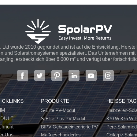
 Ltd wurde 2010 gegründet und ist auf die Entwicklung, Herste
n und Solarstromsystemen spezialisiert. Das Unternehmen mit S
njing, erstreckt sich über 6.000 m² und verfügt über fortschrittli
ICKLINKS
PRODUKTE
HEISSE TA
IM
S-Elite PV-Modul
Halbzellen-Sol
DULE
S-Elite Plus PV-Modul
370 W 375 W P
hricht
BIPV Gebäudeintegrierte PV
Perc-Solarmod
er Uns
Maßgeschneidertes
Coilarpv-Solar