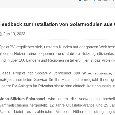
Feedback zur Installation von Solarmodulen aus
Jan 13, 2023
SpolarPV verpflichtet sich, unseren Kunden auf der ganzen Welt bes
globalen Nutzern eine bequemere und stabilere Nutzung effizienter
sind in über 100 Ländern und Regionen installiert. Hier ist das Proje
Dieses Projekt hat SpolarPV verwendet
380 W vollschwarze, 
maßgeschneiderten Service für Ihr Haus und ermöglicht Ihnen gr
Unsere PV-Anlagen für Privathaushalte sind einfach, kostengünstig un
Mono-Silizium-Solarpanel
wird durch die Verwendung hocheffizi
Sammelschienen hergestellt. 12 Jahre Qualitätsgarantie und 25 Jah
Panels bietet es zahlreiche Vorteile: Höhere Leistungsabgab