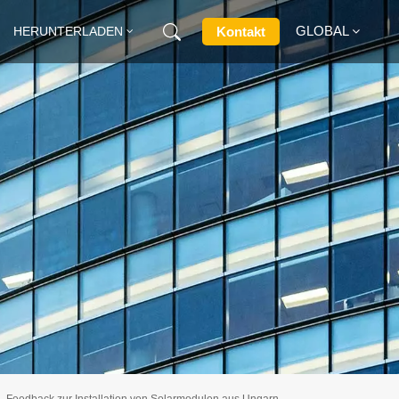
GLOBAL
Kontakt
HERUNTERLADEN
English
Français
Deutsch
Русский
Italiano
Español
Feedback zur Installation von Solarmodulen aus Ungarn