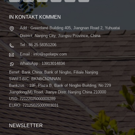
fortschrittliche automatische ...
IN KONTAKT KOMMEN
Add : Greenland Building 405, Jiangnan Road 2, Yuhuatai
District, Nanjing City, Jiangsu Province, China
Tel : 86 25 58351206
Email : info@spolarpv.com
WhatsApp : 13913014834
Benef. Bank China: Bank of Ningbo, Filiale Nanjing
SWIFT-BIC: BKNBCN2NNAN
Bankzus. : 19F, Plaza B, Bank of Ningbo Building, No.229
Jiangdong(M) Road, Jianye Distr. Nanjing China 210000
USD: 72122025000009289
EURO: 72125025000003031
NEWSLETTER