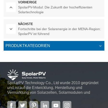
VORHERIGE
SpolarPV-Modul: Die Zukunft der hocheffizienten
Solartechnologie
NÄCHSTE
Fortschritte bei der Solarenergie in der MENA-Region:
SpolarPV ist führend
PRODUKTKATEGORIEN
SpolarPV Technology Co., Ltd wurde 2010 gegründet
und ist auf die Entwicklung, Herstellung und
Vermarktung von Solarzellen, Solarmodulen und
Solarstromsystemen spezialisiert. Das Unternehmen
mit Sitz in der Hauptstadt der Provinz Jiangsu,
Nanjing, erstreckt sich über 6.000 m² und verfügt über