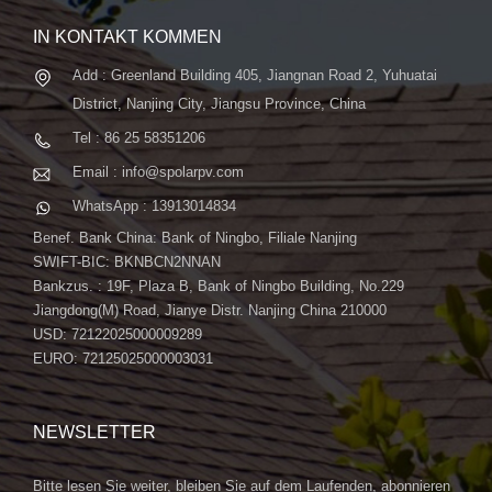
IN KONTAKT KOMMEN
Add : Greenland Building 405, Jiangnan Road 2, Yuhuatai
District, Nanjing City, Jiangsu Province, China
Tel : 86 25 58351206
Email : info@spolarpv.com
WhatsApp : 13913014834
Benef. Bank China: Bank of Ningbo, Filiale Nanjing
SWIFT-BIC: BKNBCN2NNAN
Bankzus. : 19F, Plaza B, Bank of Ningbo Building, No.229
Jiangdong(M) Road, Jianye Distr. Nanjing China 210000
USD: 72122025000009289
EURO: 72125025000003031
NEWSLETTER
Bitte lesen Sie weiter, bleiben Sie auf dem Laufenden, abonnieren