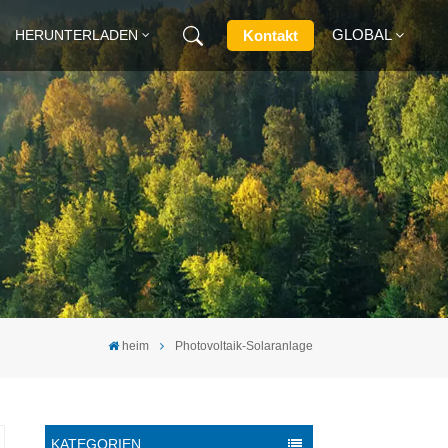
GLOBAL
Kontakt
HERUNTERLADEN
English
Français
Deutsch
Русский
Italiano
heim
Photovoltaik-Solaranlage
Español
KATEGORIEN