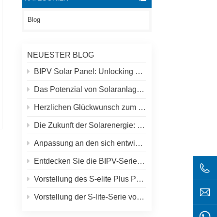
Blog
NEUESTER BLOG
BIPV Solar Panel: Unlocking New Solar Opportunities Beyond Traditional Roofs
Das Potenzial von Solaranlagen auf Dächern und Spolar-Lösungen
Herzlichen Glückwunsch zum höchsten Solarkraftwerk der Welt in Tibet!
Die Zukunft der Solarenergie: S-Elite Plus 680W Solarpanel von SpolarPV
Anpassung an den sich entwickelnden Solarmarkt: SpolarPVs Strategie für 2024
Entdecken Sie die BIPV-Serie von SpolarPV: Innovative Solarlösungen für moderne Architektur
Vorstellung des S-elite Plus PV-Moduls von SpolarPV: beidseitige Stromerzeugung mit Topcon-Technologie
Vorstellung der S-lite-Serie von SpolarPV: Modernste Solarmodule für maximale Effizienz