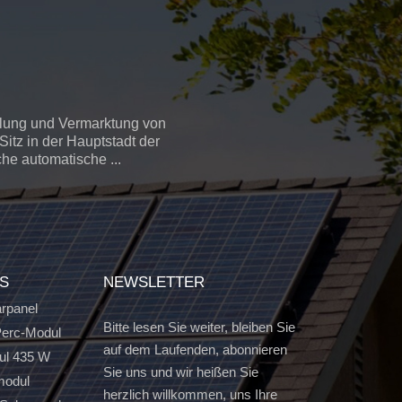
llung und Vermarktung von
itz in der Hauptstadt der
che automatische ...
GS
NEWSLETTER
arpanel
Bitte lesen Sie weiter, bleiben Sie
erc-Modul
auf dem Laufenden, abonnieren
ul 435 W
Sie uns und wir heißen Sie
modul
herzlich willkommen, uns Ihre