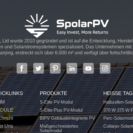
 Ltd wurde 2010 gegründet und ist auf die Entwicklung, Herste
n und Solarstromsystemen spezialisiert. Das Unternehmen mit S
njing, erstreckt sich über 6.000 m² und verfügt über fortschrittli
ICKLINKS
PRODUKTE
HEISSE TA
IM
S-Elite PV-Modul
Halbzellen-Sol
DULE
S-Elite Plus PV-Modul
370 W 375 W P
hricht
BIPV Gebäudeintegrierte PV
Perc-Solarmod
er Uns
Maßgeschneidertes
Coilarpv-Solar
Solarmodul