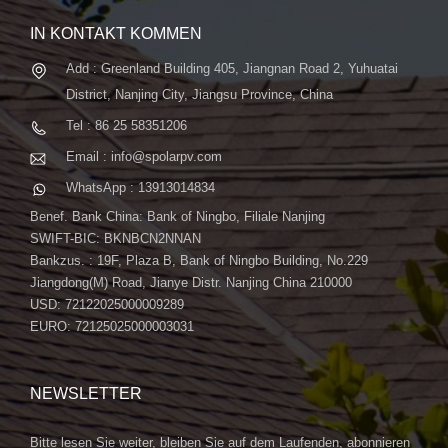
IN KONTAKT KOMMEN
Add : Greenland Building 405, Jiangnan Road 2, Yuhuatai
District, Nanjing City, Jiangsu Province, China
Tel : 86 25 58351206
Email : info@spolarpv.com
WhatsApp : 13913014834
Benef. Bank China: Bank of Ningbo, Filiale Nanjing
SWIFT-BIC: BKNBCN2NNAN
Bankzus. : 19F, Plaza B, Bank of Ningbo Building, No.229
Jiangdong(M) Road, Jianye Distr. Nanjing China 210000
USD: 72122025000009289
EURO: 72125025000003031
NEWSLETTER
Bitte lesen Sie weiter, bleiben Sie auf dem Laufenden, abonnieren