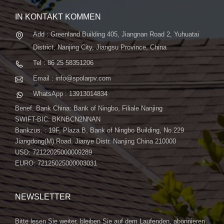
IN KONTAKT KOMMEN
Add : Greenland Building 405, Jiangnan Road 2, Yuhuatai
District, Nanjing City, Jiangsu Province, China
Tel : 86 25 58351206
Email : info@spolarpv.com
WhatsApp : 13913014834
Benef. Bank China: Bank of Ningbo, Filiale Nanjing
SWIFT-BIC: BKNBCN2NNAN
Bankzus. : 19F, Plaza B, Bank of Ningbo Building, No.229
Jiangdong(M) Road, Jianye Distr. Nanjing China 210000
USD: 72122025000009289
EURO: 72125025000003031
NEWSLETTER
Bitte lesen Sie weiter, bleiben Sie auf dem Laufenden, abonnieren