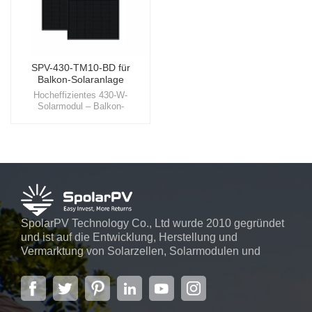
SPV-430-TM10-BD für
Balkon-Solaranlage
Hocheffizientes 430-W-
Solarmodul – Balkon-
Solarmodul (2 Panels)Wählen
Sie SpolarPV für Ihre Balkon-
Solarlösungen, bei denen wir
Innovation mit Nachhaltigkeit
verbinden und so den Weg für
eine hellere und grünere Zukunft
ebnen.
SpolarPV Technology Co., Ltd wurde 2010 gegründet
und ist auf die Entwicklung, Herstellung und
Vermarktung von Solarzellen, Solarmodulen und
Solarstromsystemen spezialisiert. Das Unternehmen
mit Sitz in der Hauptstadt der Provinz Jiangsu,
Nanjing, erstreckt sich über 6.000 m² und verfügt über
fortschrittliche automatische ...