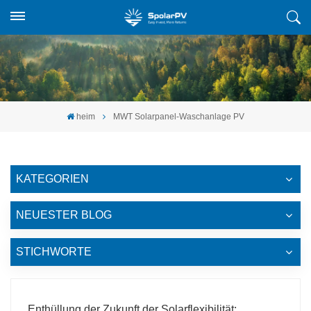
heim
MWT Solarpanel-Waschanlage PV
KATEGORIEN
NEUESTER BLOG
STICHWORTE
Enthüllung der Zukunft der Solarflexibilität: