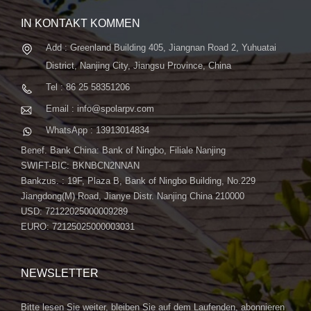
IN KONTAKT KOMMEN
Add : Greenland Building 405, Jiangnan Road 2, Yuhuatai
District, Nanjing City, Jiangsu Province, China
Tel : 86 25 58351206
Email : info@spolarpv.com
WhatsApp : 13913014834
Benef. Bank China: Bank of Ningbo, Filiale Nanjing
SWIFT-BIC: BKNBCN2NNAN
Bankzus. : 19F, Plaza B, Bank of Ningbo Building, No.229
Jiangdong(M) Road, Jianye Distr. Nanjing China 210000
USD: 72122025000009289
EURO: 72125025000003031
NEWSLETTER
Bitte lesen Sie weiter, bleiben Sie auf dem Laufenden, abonnieren