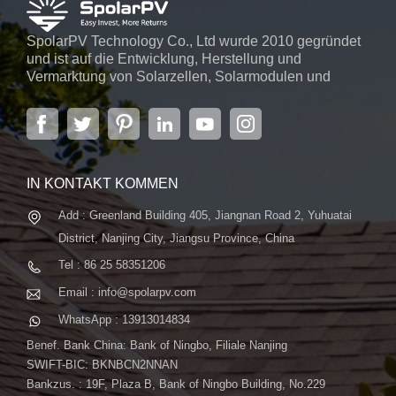
SpolarPV Technology Co., Ltd wurde 2010 gegründet
und ist auf die Entwicklung, Herstellung und
Vermarktung von Solarzellen, Solarmodulen und
Solarstromsystemen spezialisiert. Das Unternehmen
mit Sitz in der Hauptstadt der Provinz Jiangsu,
Nanjing, erstreckt sich über 6.000 m² und verfügt über
fortschrittliche automatische ...
IN KONTAKT KOMMEN
Add : Greenland Building 405, Jiangnan Road 2, Yuhuatai
District, Nanjing City, Jiangsu Province, China
Tel : 86 25 58351206
Email : info@spolarpv.com
WhatsApp : 13913014834
Benef. Bank China: Bank of Ningbo, Filiale Nanjing
SWIFT-BIC: BKNBCN2NNAN
Bankzus. : 19F, Plaza B, Bank of Ningbo Building, No.229