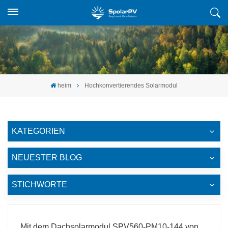
heim
Hochkonvertierendes Solarmodul
KATEGORIEN
NEUESTER BLOG
STICHWORTE
Mit dem Dachsolarmodul SPV560-PM10-144 von