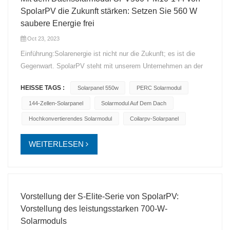
SpolarPV die Zukunft stärken: Setzen Sie 560 W
saubere Energie frei
Oct 23, 2023
Einführung:Solarenergie ist nicht nur die Zukunft; es ist die
Gegenwart. SpolarPV steht mit unserem Unternehmen an der
Spitze dieser Revolution der sauberen Energie SPV560-PM10-
HEISSE TAGS :
Solarpanel 550w
PERC Solarmodul
144 Solarpanel auf dem Dachund bietet einen beeindruckenden
Leistungsbereich von 535 W bis maximal 560 W. Ausgestattet
144-Zellen-Solarpanel
Solarmodul Auf Dem Dach
mit PERC-Technologie ist dieses Solarpanel ein Wendepunkt
Hochkonvertierendes Solarmodul
Coilarpv-Solarpanel
für Dachanlagen und Photovoltaik-Kraftwerke. Setzen Sie 560
W saubere Energie frei:Der 560-W-Solarpanel wurde entwickelt,
WEITERLESEN
um das volle Potenzial der Sonne auszuschöpfen. Mit einem
bemerkenswerten Leistungsbereich, der bei 535 W beginnt und
beeindruckende 560 W erreicht, bietet dieses Solarpanel eine
unübertroffene Leistungsabgabe. Ob für Wohndächer oder
Vorstellung der S-Elite-Serie von SpolarPV:
große Photovoltaikprojekte, es ist die ideale Wahl für
Vorstellung des leistungsstarken 700-W-
Energieeffizienz. PERC-Technologie für maximale
Solarmoduls
Effizienz:Dahinter steckt die unglaubliche Leistung