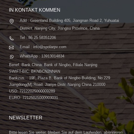
IN KONTAKT KOMMEN
Add : Greenland Building 405, Jiangnan Road 2, Yuhuatai
District, Nanjing City, Jiangsu Province, China
Tel : 86 25 58351206
Email : info@spolarpv.com
WhatsApp : 13913014834
Benef. Bank China: Bank of Ningbo, Filiale Nanjing
SWIFT-BIC: BKNBCN2NNAN
Bankzus. : 19F, Plaza B, Bank of Ningbo Building, No.229
Jiangdong(M) Road, Jianye Distr. Nanjing China 210000
USD: 72122025000009289
EURO: 72125025000003031
NEWSLETTER
Bitte lesen Sie weiter, bleiben Sie auf dem Laufenden, abonnieren