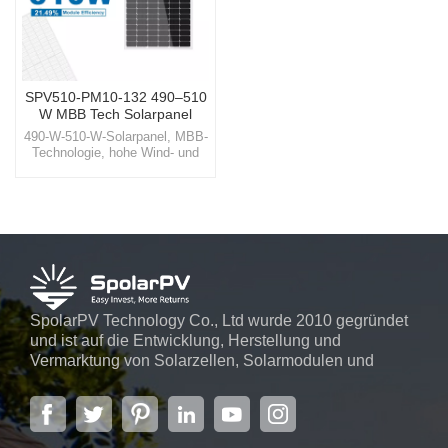
SPV510-PM10-132 490–510
W MBB Tech Solarpanel
490-W-510-W-Solarpanel, MBB-
Technologie, hohe Wind- und
Schneelast Nutzen Sie die Kraft
der Sonne wie nie zuvor mit den
hochmodernen Solarlösungen
von SpolarPV, die auf
beispiellose Effizienz und
Zuverlässigkeit ausgelegt sind.
SpolarPV Technology Co., Ltd wurde 2010 gegründet
und ist auf die Entwicklung, Herstellung und
Vermarktung von Solarzellen, Solarmodulen und
Solarstromsystemen spezialisiert. Das Unternehmen
mit Sitz in der Hauptstadt der Provinz Jiangsu,
Nanjing, erstreckt sich über 6.000 m² und verfügt über
fortschrittliche automatische ...