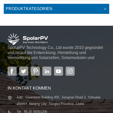
PRODUKTKATEGORIEN
SpolarPV Technology Co., Ltd wurde 2010 gegründet
und ist auf die Entwicklung, Herstellung und
Vermarktung von Solarzellen, Solarmodulen und
Solarstromsystemen spezialisiert. Das Unternehmen
mit Sitz in der Hauptstadt der Provinz Jiangsu,
Nanjing, erstreckt sich über 6.000 m² und verfügt über
fortschrittliche automatische ...
IN KONTAKT KOMMEN
Add : Greenland Building 405, Jiangnan Road 2, Yuhuatai
District, Nanjing City, Jiangsu Province, China
Tel : 86 25 58351206