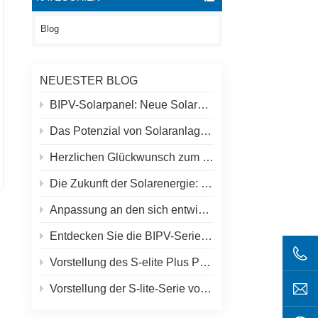
Blog
NEUESTER BLOG
BIPV-Solarpanel: Neue Solarmöglichkeiten jenseits traditioneller Dächer
Das Potenzial von Solaranlagen auf Dächern und Spolar-Lösungen
Herzlichen Glückwunsch zum höchsten Solarkraftwerk der Welt in Tibet!
Die Zukunft der Solarenergie: S-Elite Plus 680W Solarpanel von SpolarPV
Anpassung an den sich entwickelnden Solarmarkt: SpolarPVs Strategie für 2024
Entdecken Sie die BIPV-Serie von SpolarPV: Innovative Solarlösungen für moderne Architektur
Vorstellung des S-elite Plus PV-Moduls von SpolarPV: beidseitige Stromerzeugung mit Topcon-Technologie
Vorstellung der S-lite-Serie von SpolarPV: Modernste Solarmodule für maximale Effizienz