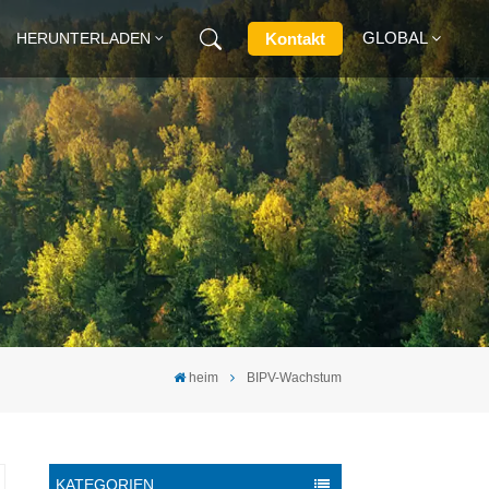
GLOBAL
Kontakt
HERUNTERLADEN
English
Français
Deutsch
Русский
Italiano
heim
BIPV-Wachstum
Español
KATEGORIEN