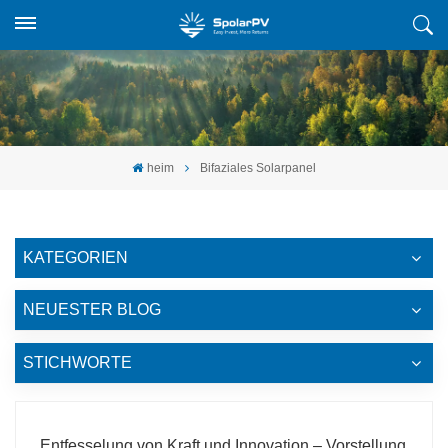
heim
Bifaziales Solarpanel
KATEGORIEN
NEUESTER BLOG
STICHWORTE
Entfesselung von Kraft und Innovation – Vorstellung