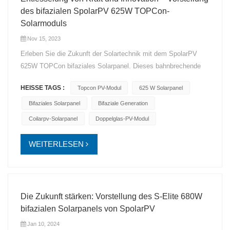
des bifazialen SpolarPV 625W TOPCon-
Solarmoduls
Nov 15, 2023
Erleben Sie die Zukunft der Solartechnik mit dem SpolarPV
625W TOPCon bifaziales Solarpanel. Dieses bahnbrechende
Panel ist nicht nur ein Stromgenerator; Es ist ein Symbol für
HEISSE TAGS :
Topcon PV-Modul
625 W Solarpanel
Innovation und Effizienz. Hauptmerkmale: Extreme
Leistungsabgabe: Mit einer beeindruckenden Nennleistung von
Bifaziales Solarpanel
Bifaziale Generation
625 W und einem Leistungsbereich von 605 W bis 625 W steht
Coilarpv-Solarpanel
Doppelglas-PV-Modul
dieses Panel an der Spitze leistungsstarker
Solarlösungen. TOPCon-Technologie: Durch den Einsatz der
WEITERLESEN
TOPCon-Technologie (Tunnel Oxide Passivated Contact)
erreicht dieses Panel eine beispiellose Effizienz und verschiebt
die Grenzen dessen, was Solarenergie leisten kann. Bifaziale
Erzeugung: Nutzen Sie das Sonnenlicht von beiden Seiten mit
Die Zukunft stärken: Vorstellung des S-Elite 680W
der bifazialen Erzeugungsfunktion und maximieren Sie so die
bifazialen Solarpanels von SpolarPV
Energiegewinnung für eine höhere Leistung. 120 x 210 mm
Jan 10, 2024
große bifaziale Solarzellen: Mit 120 Solarzellen mit einer Größe