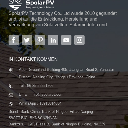
SpolarPV Technology Co., Ltd wurde 2010 gegründet
und ist auf die Entwicklung, Herstellung und
Vermarktung von Solarzellen, Solarmodulen und
Solarstromsystemen spezialisiert. Das Unternehmen
mit Sitz in der Hauptstadt der Provinz Jiangsu,
Nanjing, erstreckt sich über 6.000 m² und verfügt über
fortschrittliche automatische ...
IN KONTAKT KOMMEN
Add : Greenland Building 405, Jiangnan Road 2, Yuhuatai
District, Nanjing City, Jiangsu Province, China
Tel : 86 25 58351206
Email : info@spolarpv.com
WhatsApp : 13913014834
Benef. Bank China: Bank of Ningbo, Filiale Nanjing
SWIFT-BIC: BKNBCN2NNAN
Bankzus. : 19F, Plaza B, Bank of Ningbo Building, No.229