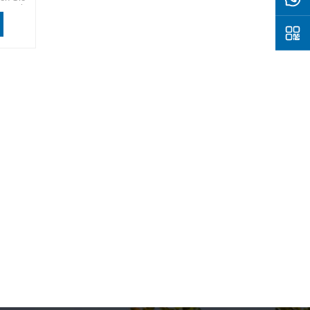
vor mit
gen von
ffizienz
 sind.