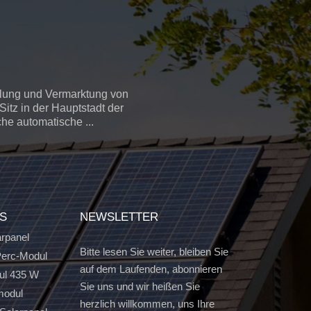
llung und Vermarktung von
itz in der Hauptstadt der
che automatische ...
GS
NEWSLETTER
arpanel
Bitte lesen Sie weiter, bleiben Sie
erc-Modul
auf dem Laufenden, abonnieren
ul 435 W
Sie uns und wir heißen Sie
modul
herzlich willkommen, uns Ihre