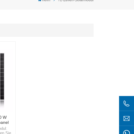
0 W
panel
dul:
en Sie