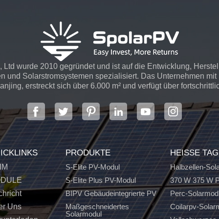
 Ltd wurde 2010 gegründet und ist auf die Entwicklung, Herste
n und Solarstromsystemen spezialisiert. Das Unternehmen mit S
njing, erstreckt sich über 6.000 m² und verfügt über fortschrittli
ICKLINKS
PRODUKTE
HEISSE TA
IM
S-Elite PV-Modul
Halbzellen-Sol
DULE
S-Elite Plus PV-Modul
370 W 375 W P
hricht
BIPV Gebäudeintegrierte PV
Perc-Solarmod
er Uns
Maßgeschneidertes
Coilarpv-Solar
Solarmodul