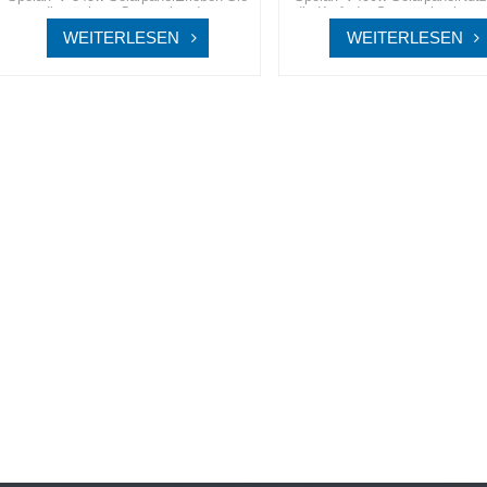
die nächste Generation der
die Kraft der Sonne wie nie zu
Solartechnologie mit SpolarPV, wo
den hochmodernen Solarlösun
WEITERLESEN
WEITERLESEN
Innovation auf Nachhaltigkeit für eine
SpolarPV, die auf beispiellose E
bessere, grünere Zukunft trifft.
und Zuverlässigkeit ausgelegt