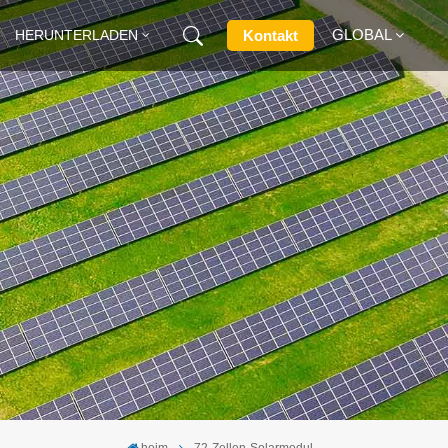
GLOBAL
Kontakt
HERUNTERLADEN
English
Français
Deutsch
Русский
Italiano
Español
heim
72-Zellen-Solarmodul