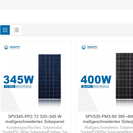
SPV345-PP2-72 320~345 W
SPV335-PM3-60 385~40
maßgeschneidertes Solarpanel
maßgeschneidertes Solar
Kundenspezifisches Solarmodul:
Maßgeschneidertes Solarmo
SpolarPV 345w SolarpanelErleben Sie
SpolarPV400w SolarpanelNutz