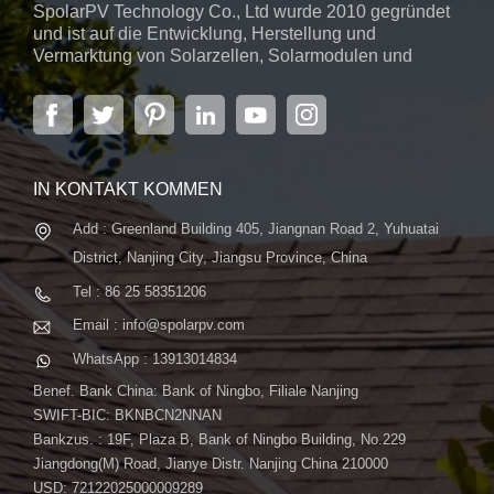
SpolarPV Technology Co., Ltd wurde 2010 gegründet
Umgebungsbedingungen standzuhalten und eine langfristige
und ist auf die Entwicklung, Herstellung und
Haltbarkeit zu gewährleisten.Dieses Solarpanel eignet sich
Vermarktung von Solarzellen, Solarmodulen und
perfekt für private und gewerbliche Installationen und bietet
Solarstromsystemen spezialisiert. Das Unternehmen
zuverlässige und effiziente Energielösungen.2. SPV535-TM10-
mit Sitz in der Hauptstadt der Provinz Jiangsu,
Nanjing, erstreckt sich über 6.000 m² und verfügt über
132 525~535W Topcon-SolarpanelAls nächstes kommt in der
fortschrittliche automatische ...
S-lite-Serie der SPV535-TM10-132 mit einem Leistungsbereich
von 525 bis 535 Watt. Dieses Panel verfügt über einen
IN KONTAKT KOMMEN
Umwandlungswirkungsgrad von 22,55 % und nutzt 132
Add : Greenland Building 405, Jiangnan Road 2, Yuhuatai
TOPCon-Zellen, um eine hervorragende Leistung zu
erzielen.Hauptmerkmale:· Beeindruckende Effizienz: 22,55 %
District, Nanjing City, Jiangsu Province, China
Umwandlungsrate für hohe Energieausbeute.· Hervorragende
Tel : 86 25 58351206
Leistung bei schwachem Licht: Gewährleistet eine
Email : info@spolarpv.com
gleichmäßige Energieproduktion auch bei schlechten
WhatsApp : 13913014834
Lichtverhältnissen.· Umfassende Garantie: 12 Jahre
Produktgarantie und 25 Jahre Leistungsgarantie für ein
Benef. Bank China: Bank of Ningbo, Filiale Nanjing
sicheres Gefühl.Dieses Solarmodul eignet sich ideal für eine
SWIFT-BIC: BKNBCN2NNAN
Bankzus. : 19F, Plaza B, Bank of Ningbo Building, No.229
Vielzahl von Anwendungen und eignet sich sowohl für den
Jiangdong(M) Road, Jianye Distr. Nanjing China 210000
privaten als auch für den gewerblichen Bereich hervorragend,
USD: 72122025000009289