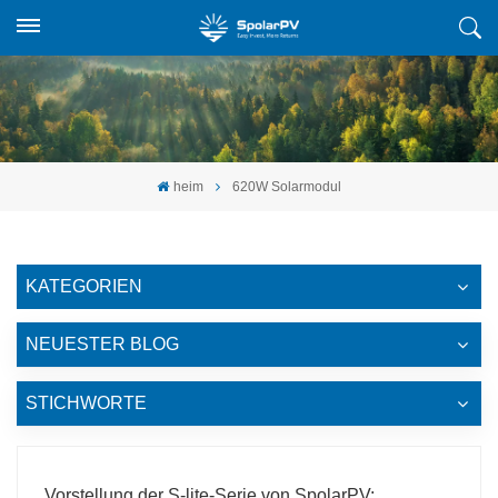
heim
620W Solarmodul
KATEGORIEN
NEUESTER BLOG
STICHWORTE
Vorstellung der S-lite-Serie von SpolarPV: