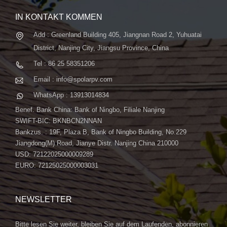
IN KONTAKT KOMMEN
Add : Greenland Building 405, Jiangnan Road 2, Yuhuatai
District, Nanjing City, Jiangsu Province, China
Tel : 86 25 58351206
Email : info@spolarpv.com
WhatsApp : 13913014834
Benef. Bank China: Bank of Ningbo, Filiale Nanjing
SWIFT-BIC: BKNBCN2NNAN
Bankzus. : 19F, Plaza B, Bank of Ningbo Building, No.229
Jiangdong(M) Road, Jianye Distr. Nanjing China 210000
USD: 72122025000009289
EURO: 72125025000003031
NEWSLETTER
Bitte lesen Sie weiter, bleiben Sie auf dem Laufenden, abonnieren