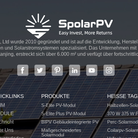
 Ltd wurde 2010 gegründet und ist auf die Entwicklung, Herste
n und Solarstromsystemen spezialisiert. Das Unternehmen mit S
njing, erstreckt sich über 6.000 m² und verfügt über fortschrittli
ICKLINKS
PRODUKTE
HEISSE TA
IM
S-Elite PV-Modul
Halbzellen-Sol
DULE
S-Elite Plus PV-Modul
370 W 375 W P
hricht
BIPV Gebäudeintegrierte PV
Perc-Solarmod
er Uns
Maßgeschneidertes
Coilarpv-Solar
Solarmodul