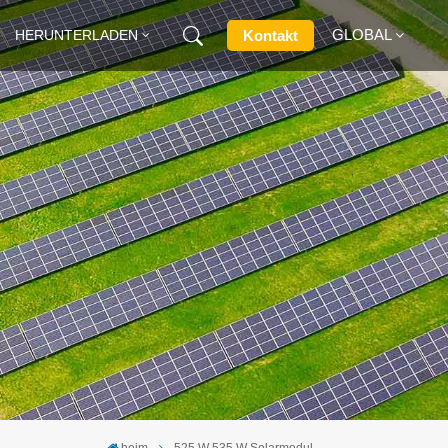
GLOBAL
Kontakt
HERUNTERLADEN
English
Français
Deutsch
Русский
Italiano
Español
heim
525 W 535 W Solarmodul