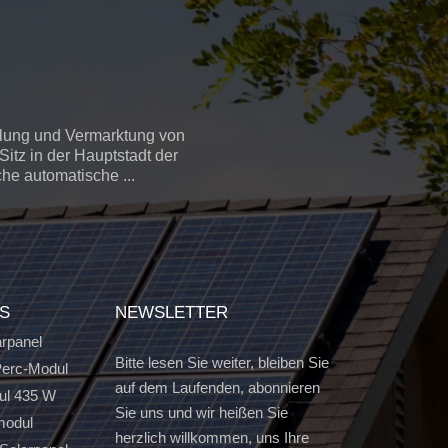
llung und Vermarktung von
itz in der Hauptstadt der
che automatische ...
GS
NEWSLETTER
arpanel
Bitte lesen Sie weiter, bleiben Sie
erc-Modul
auf dem Laufenden, abonnieren
ul 435 W
Sie uns und wir heißen Sie
modul
herzlich willkommen, uns Ihre