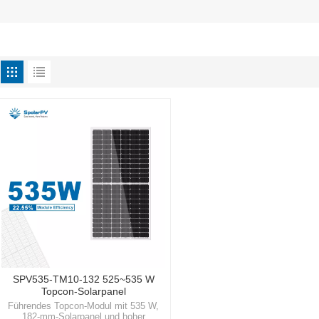
SPV535-TM10-132 525~535 W
Topcon-Solarpanel
Führendes Topcon-Modul mit 535 W,
182-mm-Solarpanel und hoher