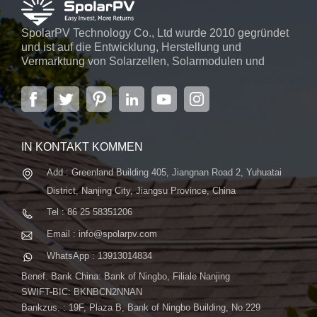
SpolarPV Technology Co., Ltd wurde 2010 gegründet
und ist auf die Entwicklung, Herstellung und
Vermarktung von Solarzellen, Solarmodulen und
Solarstromsystemen spezialisiert. Das Unternehmen
mit Sitz in der Hauptstadt der Provinz Jiangsu,
Nanjing, erstreckt sich über 6.000 m² und verfügt über
fortschrittliche automatische ...
IN KONTAKT KOMMEN
Add : Greenland Building 405, Jiangnan Road 2, Yuhuatai
District, Nanjing City, Jiangsu Province, China
Tel : 86 25 58351206
Email : info@spolarpv.com
WhatsApp : 13913014834
Benef. Bank China: Bank of Ningbo, Filiale Nanjing
SWIFT-BIC: BKNBCN2NNAN
Bankzus. : 19F, Plaza B, Bank of Ningbo Building, No.229