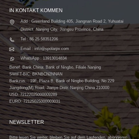
IN KONTAKT KOMMEN
Add : Greenland Building 405, Jiangnan Road 2, Yuhuatai
District, Nanjing City, Jiangsu Province, China
Tel : 86 25 58351206
Email : info@spolarpv.com
WhatsApp : 13913014834
Benef. Bank China: Bank of Ningbo, Filiale Nanjing
SWIFT-BIC: BKNBCN2NNAN
Bankzus. : 19F, Plaza B, Bank of Ningbo Building, No.229
Jiangdong(M) Road, Jianye Distr. Nanjing China 210000
USD: 72122025000009289
EURO: 72125025000003031
NEWSLETTER
Bitte lesen Sie weiter, bleiben Sie auf dem Laufenden, abonnieren